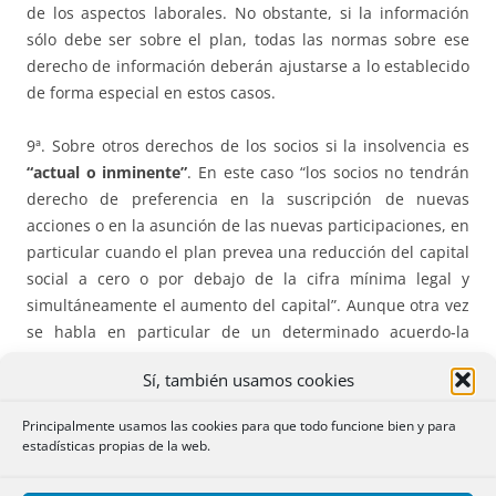
de los aspectos laborales. No obstante, si la información
sólo debe ser sobre el plan, todas las normas sobre ese
derecho de información deberán ajustarse a lo establecido
de forma especial en estos casos.
9ª. Sobre otros derechos de los socios si la insolvencia es
“actual o inminente”
. En este caso “los socios no tendrán
derecho de preferencia en la suscripción de nuevas
acciones o en la asunción de las nuevas participaciones, en
particular cuando el plan prevea una reducción del capital
social a cero o por debajo de la cifra mínima legal y
simultáneamente el aumento del capital”. Aunque otra vez
se habla en particular de un determinado acuerdo-la
operación acordeón- estimamos que el derecho de
Sí, también usamos cookies
preferencia tampoco va a existir en acuerdos de aumento
que no tengan esa finalidad. En consecuencia, igual que
Principalmente usamos las cookies para que todo funcione bien y para
hemos defendido la no necesidad de anuncios por la no
estadísticas propias de la web.
existencia de oposición de los acreedores, sería razonable
defender la no existencia de informes o de dictamen de