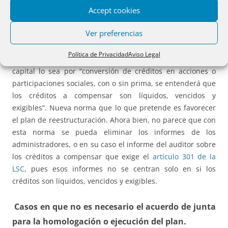
Accept cookies
auditores, cuando según el acuerdo sea necesario, por la
no existencia de derecho de preferente adquisición o
Ver preferencias
asunción en el acuerdo de aumento de capital.
Política de Privacidad
Aviso Legal
10ª. Sobre la posibilidad de que el acuerdo de aumento de
capital lo sea por “conversión de créditos en acciones o
participaciones sociales, con o sin prima, se entenderá que
los créditos a compensar son líquidos, vencidos y
exigibles”. Nueva norma que lo que pretende es favorecer
el plan de reestructuración. Ahora bien, no parece que con
esta norma se pueda eliminar los informes de los
administradores, o en su caso el informe del auditor sobre
los créditos a compensar que exige el
artículo 301 de la
LSC
, pues esos informes no se centran solo en si los
créditos son líquidos, vencidos y exigibles.
Casos en que no es necesario el acuerdo de junta
para la homologación o ejecución del plan.