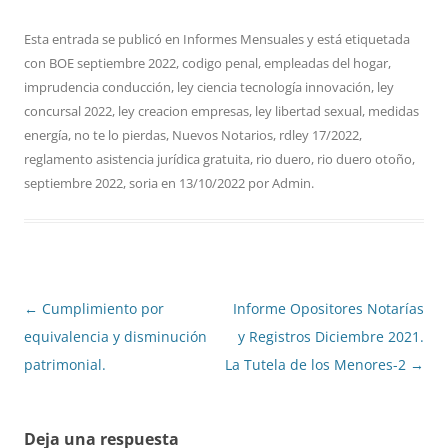
Esta entrada se publicó en
Informes Mensuales
y está etiquetada
con
BOE septiembre 2022
,
codigo penal
,
empleadas del hogar
,
imprudencia conducción
,
ley ciencia tecnología innovación
,
ley
concursal 2022
,
ley creacion empresas
,
ley libertad sexual
,
medidas
energía
,
no te lo pierdas
,
Nuevos Notarios
,
rdley 17/2022
,
reglamento asistencia jurídica gratuita
,
rio duero
,
rio duero otoño
,
septiembre 2022
,
soria
en
13/10/2022
por
Admin
.
Navegación
←
Cumplimiento por
Informe Opositores Notarías
de
equivalencia y disminución
y Registros Diciembre 2021.
entradas
patrimonial.
La Tutela de los Menores-2
→
Deja una respuesta