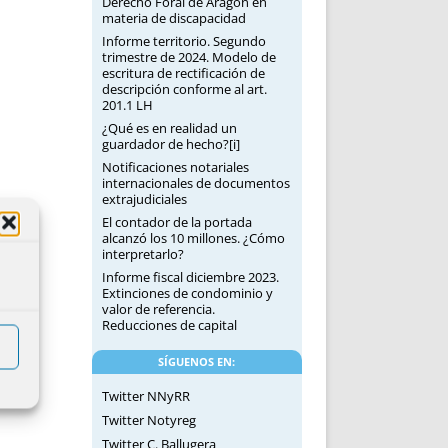
Derecho Foral de Aragón en
materia de discapacidad
Informe territorio. Segundo
trimestre de 2024. Modelo de
escritura de rectificación de
descripción conforme al art.
201.1 LH
¿Qué es en realidad un
guardador de hecho?[i]
Notificaciones notariales
internacionales de documentos
extrajudiciales
El contador de la portada
alcanzó los 10 millones. ¿Cómo
interpretarlo?
Informe fiscal diciembre 2023.
Extinciones de condominio y
valor de referencia.
Reducciones de capital
SÍGUENOS EN:
Twitter NNyRR
Twitter Notyreg
Twitter C. Ballugera