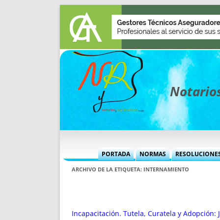
Notarios
PORTADA
NORMAS
RESOLUCIONE
MÁS USADAS (CUADRO)
INFORMES 
ARCHIVO DE LA ETIQUETA:
INTERNAMIENTO
INFORMES MENSUALES
VOCES P
MÁS DESTACADAS
VOCES M
TITULARES DESDE 2002
TITULARES
Incapacitación. Tutela, Curatela y Adopción: