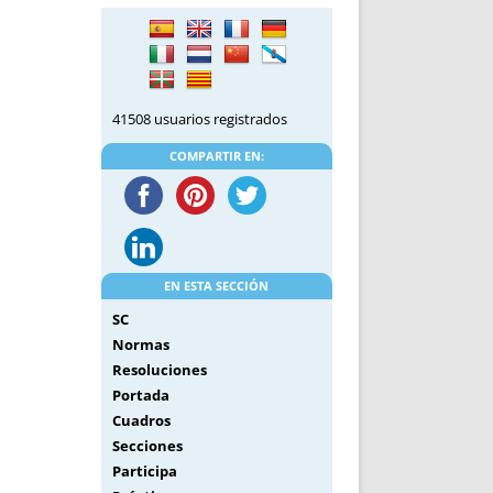
DE INICIO
PREMIO NYR
VORITOS
CONVENCIONES ANUALES
A IRPF
NUEVA ETAPA
AS
POLÍTICA DE PRIVACIDAD
41508 usuarios registrados
IJUELAS
AVISO LEGAL
POTECA
REPORTAR INCIDENCIA
COMPARTIR EN:
PERES
LOGOTIPO
CES
ENTREVISTAS
SONRISA
ENVÍA CORREO
EN ESTA SECCIÓN
CANALES DE VÍDEO
SC
Normas
Resoluciones
Portada
Cuadros
Secciones
Participa