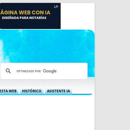
ESTA WEB
HISTÓRICO
ASISTENTE IA
A DGRN
QUÉ OFRECEMOS
 NIF
IDEARIO WEB
 LABORAL
QUIÉNES SOMOS
ÁBILES
HISTORIA