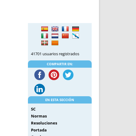
DE INICIO
PREMIO NYR
VORITOS
CONVENCIONES ANUALES
A IRPF
NUEVA ETAPA
AS
POLÍTICA DE PRIVACIDAD
IJUELAS
AVISO LEGAL
POTECA
REPORTAR INCIDENCIA
PERES
LOGOTIPO
41701 usuarios registrados
CES
ENTREVISTAS
COMPARTIR EN:
SONRISA
ENVÍA CORREO
CANALES DE VÍDEO
EN ESTA SECCIÓN
SC
Normas
Resoluciones
Portada