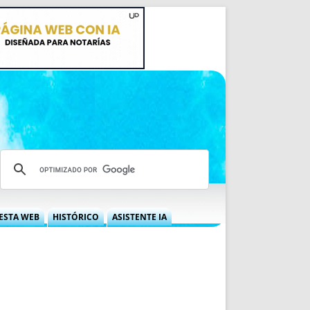
ESTA WEB
HISTÓRICO
ASISTENTE IA
A DGRN
QUÉ OFRECEMOS
 NIF
IDEARIO WEB
 LABORAL
QUIÉNES SOMOS
ÁBILES
HISTORIA