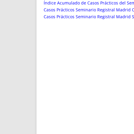
ENRIQUECIDAS
TITULARES 
Índice Acumulado de Casos Prácticos del Sem
NO DESESPERES
CAT
Casos Prácticos Seminario Registral Madrid 
Casos Prácticos Seminario Registral Madrid
A MANO
SUCESIONES 
FUTURAS NORMAS
GEORREFE
ALQUILE
TRI
LH Y C
¿SABIA
FRANCI
BÚSQUED