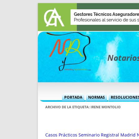
Notarios
PORTADA
NORMAS
RESOLUCIONE
MÁS USADAS (CUADRO)
INFORMES 
ARCHIVO DE LA ETIQUETA:
IRENE MONTOLIO
INFORMES MENSUALES
VOCES P
MÁS DESTACADAS
VOCES M
TITULARES DESDE 2002
TITULARES
Casos Prácticos Seminario Registral Madrid