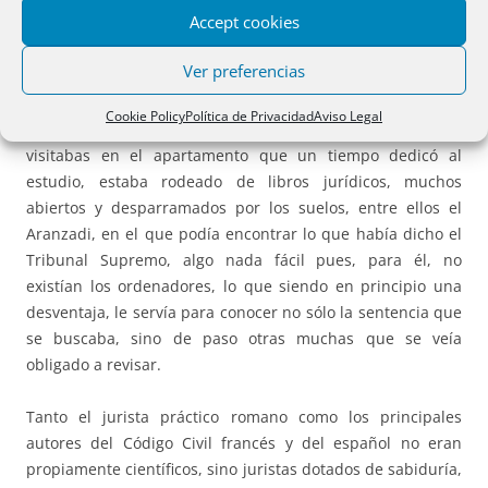
Accept cookies
mano tendida, amplia sonrisa, afectuoso y elegante, ya se
le propusiera un artículo o una intervención, por enredado
Ver preferencias
o fastidioso que fuese.
Cookie Policy
Política de Privacidad
Aviso Legal
Pocos conocían la jurisprudencia como él. Cuando le
visitabas en el apartamento que un tiempo dedicó al
estudio, estaba rodeado de libros jurídicos, muchos
abiertos y desparramados por los suelos, entre ellos el
Aranzadi, en el que podía encontrar lo que había dicho el
Tribunal Supremo, algo nada fácil pues, para él, no
existían los ordenadores, lo que siendo en principio una
desventaja, le servía para conocer no sólo la sentencia que
se buscaba, sino de paso otras muchas que se veía
obligado a revisar.
Tanto el jurista práctico romano como los principales
autores del Código Civil francés y del español no eran
propiamente científicos, sino juristas dotados de sabiduría,