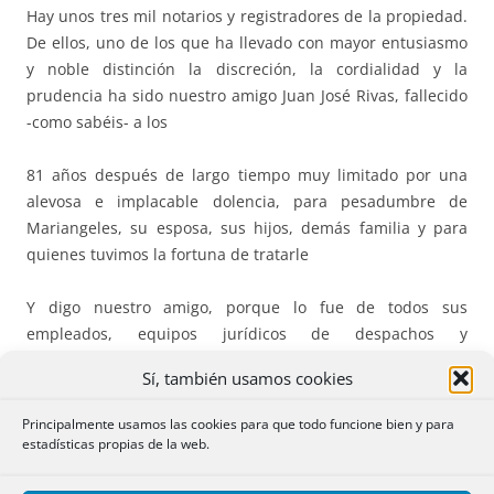
Hay unos tres mil notarios y registradores de la propiedad.
De ellos, uno de los que ha llevado con mayor entusiasmo
y noble distinción la discreción, la cordialidad y la
prudencia ha sido nuestro amigo Juan José Rivas, fallecido
-como sabéis- a los
81 años después de largo tiempo muy limitado por una
alevosa e implacable dolencia, para pesadumbre de
Mariangeles, su esposa, sus hijos, demás familia y para
quienes tuvimos la fortuna de tratarle
Y digo nuestro amigo, porque lo fue de todos sus
empleados, equipos jurídicos de despachos y
Universidades con las que colaboró durante más de cinco
Sí, también usamos cookies
décadas, colegas notarios y registradores y de quienes le
acompañábamos en la práctica de deportes, sobre todo el
Principalmente usamos las cookies para que todo funcione bien y para
del futbol, que tanto le entusiasmaba. Juan José nunca
estadísticas propias de la web.
faltó a un evento o foro jurídico al que notarios,
registradores u otros juristas llamaron; siempre con la