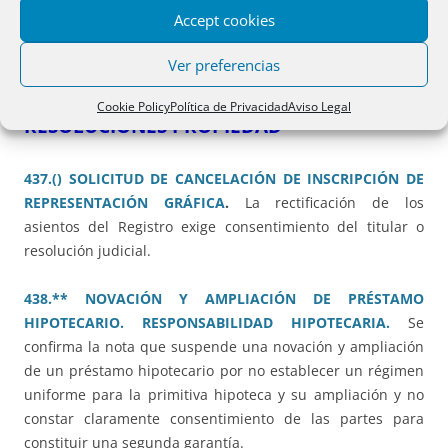
Accept cookies
En
DICIEMBRE,
se han publicado
CUARENTA Y OCHO
. Se
Ver preferencias
ofrecen en
ARCHIVO APARTE
Cookie Policy
Política de Privacidad
Aviso Legal
RESOLUCIONES PROPIEDAD
437.() SOLICITUD DE CANCELACIÓN DE INSCRIPCIÓN DE
REPRESENTACIÓN GRÁFICA
.
La rectificación de los
asientos del Registro exige consentimiento del titular o
resolución judicial.
438.** NOVACIÓN Y AMPLIACIÓN DE PRÉSTAMO
HIPOTECARIO. RESPONSABILIDAD HIPOTECARIA.
Se
confirma la nota que suspende una novación y ampliación
de un préstamo hipotecario por no establecer un régimen
uniforme para la primitiva hipoteca y su ampliación y no
constar claramente consentimiento de las partes para
constituir una segunda garantía.