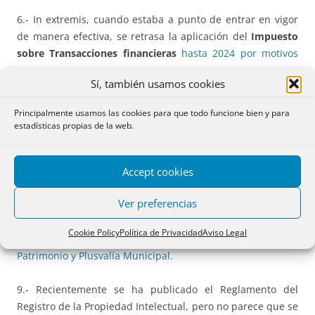
6.- In extremis, cuando estaba a punto de entrar en vigor
de manera efectiva, se retrasa la aplicación del
Impuesto
sobre Transacciones financieras
hasta 2024 por motivos
técnicos
.
Sí, también usamos cookies
7.- Hemos publicado una nueva oleada del
Ranking
Principalmente usamos las cookies para que todo funcione bien y para
Jurídico Español
de cuentas en
“X”
(el antiguo Twitter).
estadísticas propias de la web.
Aparecen 172 cuentas que tienen más de 3.000 seguidores
cada una. En la tabla enlazamos a esas cuentas y
en la
Accept cookies
mayor parte de los casos a la página web conectada
.
Ver preferencias
8.- “
Cada impuesto, su archivo
” podría ser el eslogan para
esta subsección donde abrimos archivo independiente a 6
Cookie Policy
Política de Privacidad
Aviso Legal
Impuestos
: ITPyAJD, Sucesiones y Donaciones, IRPF, IVA,
Patrimonio y Plusvalía Municipal.
9.- Recientemente se ha publicado el Reglamento del
Registro de la Propiedad Intelectual, pero no parece que se