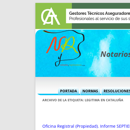
Notarios
PORTADA
NORMAS
RESOLUCIONE
MÁS USADAS (CUADRO)
INFORMES 
ARCHIVO DE LA ETIQUETA:
LEGITIMA EN CATALUÑA
INFORMES MENSUALES
VOCES P
MÁS DESTACADAS
VOCES M
TITULARES DESDE 2002
TITULARES
Oficina Registral (Propiedad). Informe SEPTIE