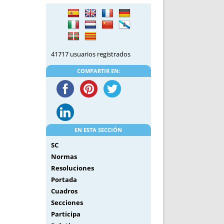
DE INICIO
PREMIO NYR
VORITOS
CONVENCIONES ANUALES
A IRPF
NUEVA ETAPA
AS
POLÍTICA DE PRIVACIDAD
41717 usuarios registrados
IJUELAS
AVISO LEGAL
POTECA
REPORTAR INCIDENCIA
COMPARTIR EN:
PERES
LOGOTIPO
CES
ENTREVISTAS
SONRISA
ENVÍA CORREO
EN ESTA SECCIÓN
CANALES DE VÍDEO
SC
Normas
Resoluciones
Portada
Cuadros
Secciones
Participa