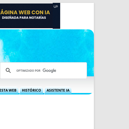
ESTA WEB
HISTÓRICO
ASISTENTE IA
A DGRN
QUÉ OFRECEMOS
 NIF
IDEARIO WEB
 LABORAL
QUIÉNES SOMOS
ÁBILES
HISTORIA