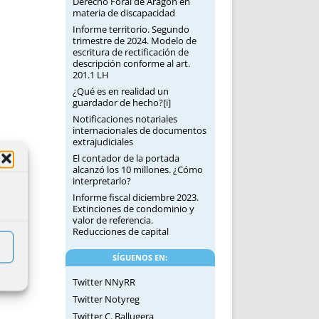
Derecho Foral de Aragón en
materia de discapacidad
Informe territorio. Segundo
trimestre de 2024. Modelo de
escritura de rectificación de
descripción conforme al art.
201.1 LH
¿Qué es en realidad un
guardador de hecho?[i]
Notificaciones notariales
internacionales de documentos
extrajudiciales
El contador de la portada
alcanzó los 10 millones. ¿Cómo
interpretarlo?
Informe fiscal diciembre 2023.
Extinciones de condominio y
valor de referencia.
Reducciones de capital
SÍGUENOS EN:
Twitter NNyRR
Twitter Notyreg
Twitter C. Ballugera