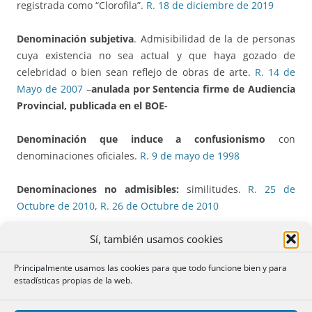
registrada como “Clorofila”.
R. 18 de diciembre de 2019
Denominación subjetiva
. Admisibilidad de la de personas
cuya existencia no sea actual y que haya gozado de
celebridad o bien sean reflejo de obras de arte.
R. 14 de
Mayo de 2007
–
anulada por Sentencia firme de Audiencia
Provincial, publicada en el BOE-
Denominación que induce a confusionismo
con
denominaciones oficiales.
R. 9 de mayo de 1998
Denominaciones no admisibles:
similitudes.
R. 25 de
Octubre de 2010
,
R. 26 de Octubre de 2010
Sí, también usamos cookies
Denominaciones oficiales
. La prohibición del art. 405 RRM
se refiere lógicamente a las sociedades no constituidas por
Principalmente usamos las cookies para que todo funcione bien y para
los organismos públicos correspondientes.
R. 4 de octubre
estadísticas propias de la web.
de 2005