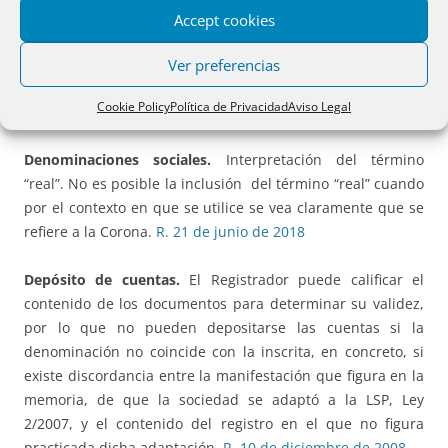
Denominaciones sociales
que pueden confundirse con
Accept cookies
federaciones deportivas. No son posibles denominaciones
sociales que incluyan la palabra federación, añadiendo a
Ver preferencias
continuación alguna actividad deportiva.
R. 21 de junio de
Cookie Policy
Política de Privacidad
Aviso Legal
2018
Denominaciones sociales.
Interpretación del término
“real”. No es posible la inclusión del término “real” cuando
por el contexto en que se utilice se vea claramente que se
refiere a la Corona.
R. 21 de junio de 2018
Depósito de cuentas.
El Registrador puede calificar el
contenido de los documentos para determinar su validez,
por lo que no pueden depositarse las cuentas si la
denominación no coincide con la inscrita, en concreto, si
existe discordancia entre la manifestación que figura en la
memoria, de que la sociedad se adaptó a la LSP, Ley
2/2007, y el contenido del registro en el que no figura
practicada dicha adaptación.
R. 10 de diciembre de 2008