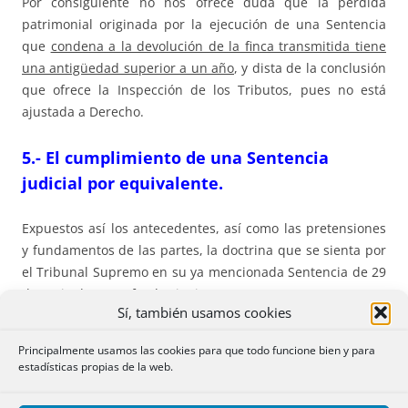
Por consiguiente no nos ofrece duda que la pérdida
patrimonial originada por la ejecución de una Sentencia
que
condena a la devolución de la finca transmitida tiene
una antigüedad superior a un año
, y dista de la conclusión
que ofrece la Inspección de los Tributos, pues no está
ajustada a Derecho.
5.- El cumplimiento de una Sentencia
judicial por equivalente.
Expuestos así los antecedentes, así como las pretensiones
y fundamentos de las partes, la doctrina que se sienta por
el Tribunal Supremo en su ya mencionada Sentencia de 29
de Junio de 2022, fue la siguiente:
Sí, también usamos cookies
“Atendidas las circunstancias concurrentes y, a los efectos
Principalmente usamos las cookies para que todo funcione bien y para
de la integración y compensación de rentas, una vez
estadísticas propias de la web.
constatada judicialmente la imposibilidad de proceder a la
restitución in natura de una finca, la devolución monetaria,