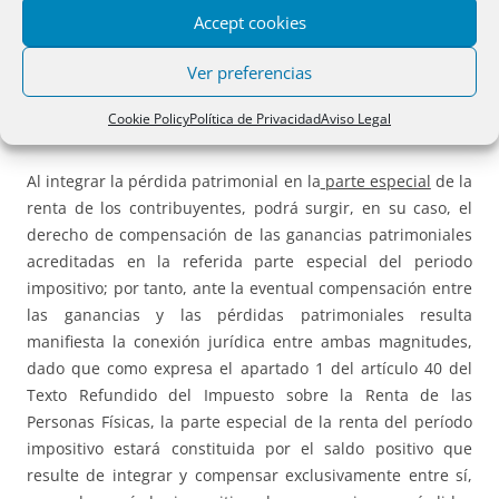
sustitutiva o por el equivalente, de aquella restitución
Accept cookies
comporta
una pérdida patrimonial a integrar en la parte
Ver preferencias
especial de la renta del periodo impositivo
, cuando, como
es el caso, concurren el resto de las circunstancias
Cookie Policy
Política de Privacidad
Aviso Legal
legalmente previstas.”
Al integrar la pérdida patrimonial en la
parte especial
de la
renta de los contribuyentes, podrá surgir, en su caso, el
derecho de compensación de las ganancias patrimoniales
acreditadas en la referida parte especial del periodo
impositivo; por tanto, ante la eventual compensación entre
las ganancias y las pérdidas patrimoniales resulta
manifiesta la conexión jurídica entre ambas magnitudes,
dado que como expresa el apartado 1 del artículo 40 del
Texto Refundido del Impuesto sobre la Renta de las
Personas Físicas, la parte especial de la renta del período
impositivo estará constituida por el saldo positivo que
resulte de integrar y compensar exclusivamente entre sí,