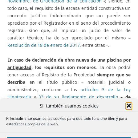
noviembre, de Ordenación de la Edificación
-; siendo, en
todo caso, el requisito de la escasa entidad constructiva un
concepto jurídico indeterminado que no puede ser
apreciado por el Registrador en el seno del procedimiento
registral, sino que, al implicar un juicio de valor de
carácter técnico, ha de ser apreciado por el mismo –
Resolución de 18 de enero de 2017
, entre otras -.
En caso de declaración de obra nueva de una piscina
por
antigüedad
, los requisitos son menores
. La obra podrá
tener acceso al Registro de la Propiedad
siempre que se
describa
en el título público – notarial, judicial o
administrativo, conforme a los
artículos 3 de la Ley
Hipotecaria
y
33 de su Reglamento de desarrollo
–
de
forma coincidente
con alguno de los cuatro medios
Sí, también usamos cookies
prevenidos en la legislación urbanística estatal
para
Principalmente usamos las cookies para que todo funcione bien y para
poder acreditar la realidad de la obra
, esto es, certificación
estadísticas propias de la web.
municipal, certificación de técnico competente, acta
notarial descriptiva de la finca o certificación catastral