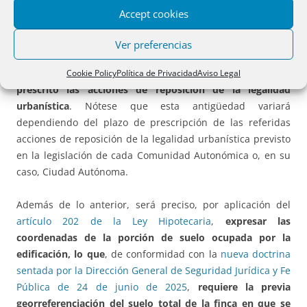
descriptiva y gráfica de la finca. Así mismo, por cualquiera
Accept cookies
de estos cuatro medios, que son complementarios entre sí,
deberá acreditarse la
terminación de la obra en fecha
Ver preferencias
determinada, con una antigüedad suficiente para que,
conforme a la legislación urbanística estatal, hayan
Cookie Policy
Política de Privacidad
Aviso Legal
prescrito las acciones de reposición de la legalidad
urbanística
. Nótese que esta antigüedad variará
dependiendo del plazo de prescripción de las referidas
acciones de reposición de la legalidad urbanística previsto
en la legislación de cada Comunidad Autonómica o, en su
caso, Ciudad Autónoma.
Además de lo anterior, será preciso, por aplicación del
artículo 202 de la Ley Hipotecaria
,
expresar las
coordenadas de la porción de suelo ocupada por la
edificación, lo que
, de conformidad con la
nueva doctrina
sentada por la Dirección General de Seguridad Jurídica y Fe
Pública de 24 de junio de 2025
,
requiere la previa
georreferenciación del suelo total de la finca en que se