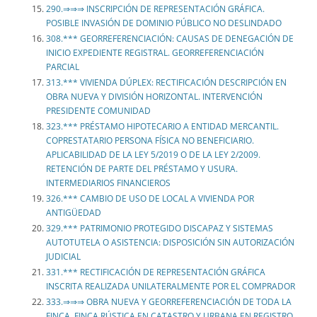
290.⇒⇒⇒ INSCRIPCIÓN DE REPRESENTACIÓN GRÁFICA.
POSIBLE INVASIÓN DE DOMINIO PÚBLICO NO DESLINDADO
308.*** GEORREFERENCIACIÓN: CAUSAS DE DENEGACIÓN DE
INICIO EXPEDIENTE REGISTRAL. GEORREFERENCIACIÓN
PARCIAL
313.*** VIVIENDA DÚPLEX: RECTIFICACIÓN DESCRIPCIÓN EN
OBRA NUEVA Y DIVISIÓN HORIZONTAL. INTERVENCIÓN
PRESIDENTE COMUNIDAD
323.*** PRÉSTAMO HIPOTECARIO A ENTIDAD MERCANTIL.
COPRESTATARIO PERSONA FÍSICA NO BENEFICIARIO.
APLICABILIDAD DE LA LEY 5/2019 O DE LA LEY 2/2009.
RETENCIÓN DE PARTE DEL PRÉSTAMO Y USURA.
INTERMEDIARIOS FINANCIEROS
326.*** CAMBIO DE USO DE LOCAL A VIVIENDA POR
ANTIGÜEDAD
329.*** PATRIMONIO PROTEGIDO DISCAPAZ Y SISTEMAS
AUTOTUTELA O ASISTENCIA: DISPOSICIÓN SIN AUTORIZACIÓN
JUDICIAL
331.*** RECTIFICACIÓN DE REPRESENTACIÓN GRÁFICA
INSCRITA REALIZADA UNILATERALMENTE POR EL COMPRADOR
333.⇒⇒⇒ OBRA NUEVA Y GEORREFERENCIACIÓN DE TODA LA
FINCA. FINCA RÚSTICA EN CATASTRO Y URBANA EN REGISTRO