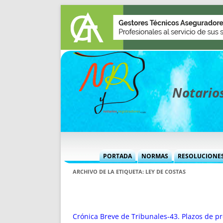
Notarios
PORTADA
NORMAS
RESOLUCIONE
MÁS USADAS (CUADRO)
INFORMES 
ARCHIVO DE LA ETIQUETA:
LEY DE COSTAS
INFORMES MENSUALES
VOCES P
MÁS DESTACADAS
VOCES M
TITULARES DESDE 2002
TITULARES
Crónica Breve de Tribunales-43. Plazos de pre