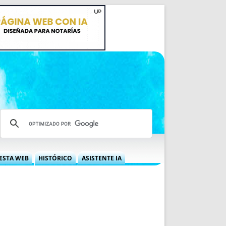
ESTA WEB
HISTÓRICO
ASISTENTE IA
A DGRN
QUÉ OFRECEMOS
 NIF
IDEARIO WEB
 LABORAL
QUIÉNES SOMOS
ÁBILES
HISTORIA