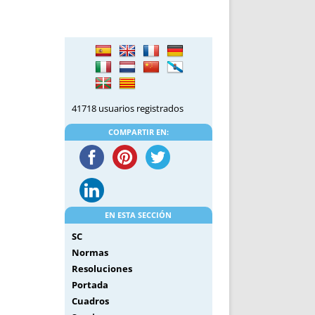
DE INICIO
PREMIO NYR
VORITOS
CONVENCIONES ANUALES
A IRPF
NUEVA ETAPA
AS
POLÍTICA DE PRIVACIDAD
IJUELAS
AVISO LEGAL
POTECA
REPORTAR INCIDENCIA
41718 usuarios registrados
PERES
LOGOTIPO
COMPARTIR EN:
CES
ENTREVISTAS
SONRISA
ENVÍA CORREO
CANALES DE VÍDEO
EN ESTA SECCIÓN
SC
Normas
Resoluciones
Portada
Cuadros