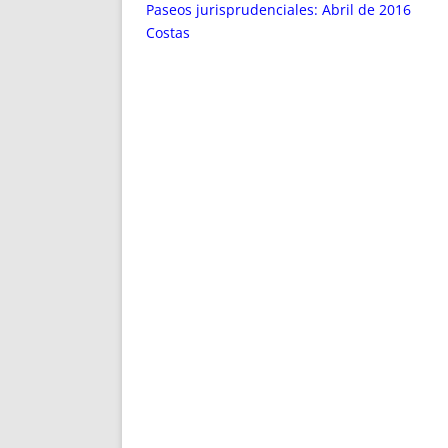
ENRIQUECIDAS
TITULARES 
Paseos jurisprudenciales: Abril de 2016
NO DESESPERES
CAT
Costas
A MANO
SUCESIONES 
FUTURAS NORMAS
GEORREFE
ALQUILE
TRI
LH Y C
¿SABIA
FRANCI
BÚSQUED