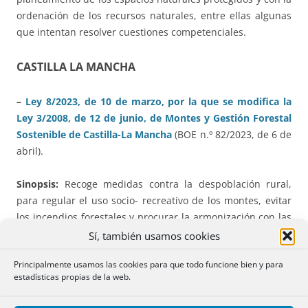
ordenación de los recursos naturales, entre ellas algunas
que intentan resolver cuestiones competenciales.
CASTILLA LA MANCHA
–
Ley 8/2023, de 10 de marzo, por la que se modifica la
Ley 3/2008, de 12 de junio, de Montes y Gestión Forestal
Sostenible de Castilla-La Mancha
(BOE n.º 82/2023, de 6 de
abril).
Sinopsis:
Recoge medidas contra la despoblación rural,
para regular el uso socio- recreativo de los montes, evitar
los incendios forestales y procurar la armonización con las
diferentes estrategias y normas de la Unión Europea.
Sí, también usamos cookies
Principalmente usamos las cookies para que todo funcione bien y para
⇒
Serán
indivisibles
, salvo por causa no imputable a la
estadísticas propias de la web.
persona propietaria, las parcelas forestales o de monte
cuya superficie sea inferior a treinta hectáreas. Las