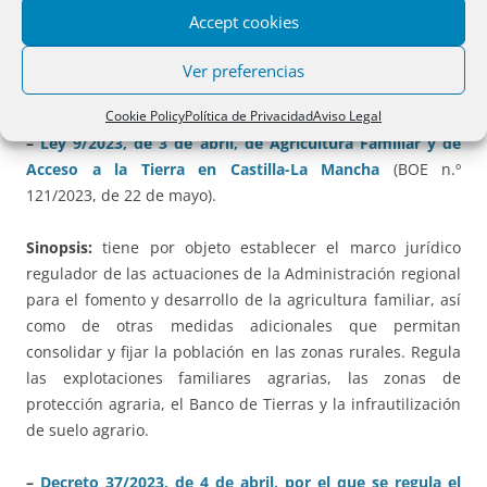
parcelas forestales o de monte con superficies mayores,
Accept cookies
serán divisibles siempre y cuando ninguna de las parcelas
que resulten de la división sea inferior a las diez hectáreas
Ver preferencias
(art. 24).
Cookie Policy
Política de Privacidad
Aviso Legal
–
Ley 9/2023, de 3 de abril, de Agricultura Familiar y de
Acceso a la Tierra en Castilla-La Mancha
(BOE n.º
121/2023, de 22 de mayo).
Sinopsis:
tiene por objeto establecer el marco jurídico
regulador de las actuaciones de la Administración regional
para el fomento y desarrollo de la agricultura familiar, así
como de otras medidas adicionales que permitan
consolidar y fijar la población en las zonas rurales. Regula
las explotaciones familiares agrarias, las zonas de
protección agraria, el Banco de Tierras y la infrautilización
de suelo agrario.
–
Decreto 37/2023, de 4 de abril, por el que se regula el