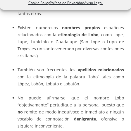
Cookie Policy
Política de Privacidad
Aviso Legal
animales, tales como Paloma, Coral, León, Delfín y
tantos otros.
Existen numerosos
nombres propios
españoles
relacionados con la
etimología de Lobo
, como Lope,
Lupe, Lupicinio o Guadalupe (San Lope o Lupo de
Troyes es un santo venerado por diversas confesiones
cristianas).
También son frecuentes los
apellidos relacionados
con la etimología de la palabra “lobo” tales como
López, Lobón, Lobato o Lobatón.
No puede afirmarse que el nombre Lobo
“objetivamente” perjudique a la persona, puesto que
no
remite de modo inequívoco e inmediato a ningún
vocablo de connotación
denigrante
, ofensiva o
siquiera inconveniente.