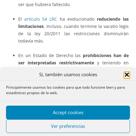
ser que hubiera fallecido.
El
artículo 54 LRC
ha evolucionado
reduciendo las
limitaciones
. Incluso, cuando termine la vacatio legis
de la ley 20/2011 las restricciones disminuirán
todavía más.
En un Estado de Derecho las
prohibiciones han de
ser interpretadas restrictivamente
y teniendo en
cuenta la realidad cultural y social del momento. Por
Sí, también usamos cookies
tanto, para que se deniegue un nombre propio, tiene
que ser claramente contrario a la dignidad de la
Principalmente usamos las cookies para que todo funcione bien y para
persona o inducir claramente a confusión en la
estadísticas propias de la web.
identidad.
Accept cookies
El hecho de que
un nombre designe a un animal no
es razón suficiente
, por si sola, para denegarlo como
Ver preferencias
nombre propio. Así, son numerosos los casos de
nombres propios de personas que se refieren a