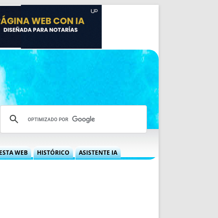
ESTA WEB
HISTÓRICO
ASISTENTE IA
A DGRN
QUÉ OFRECEMOS
 NIF
IDEARIO WEB
 LABORAL
QUIÉNES SOMOS
ÁBILES
HISTORIA