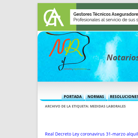
Notarios
PORTADA
NORMAS
RESOLUCIONE
MÁS USADAS (CUADRO)
INFORMES 
ARCHIVO DE LA ETIQUETA:
MEDIDAS LABORALES
INFORMES MENSUALES
VOCES P
MÁS DESTACADAS
VOCES M
TITULARES DESDE 2002
TITULARES
Real Decreto Ley coronavirus 31-marzo alqu