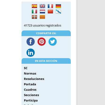
DE INICIO
PREMIO NYR
VORITOS
CONVENCIONES ANUALES
A IRPF
NUEVA ETAPA
AS
POLÍTICA DE PRIVACIDAD
41723 usuarios registrados
IJUELAS
AVISO LEGAL
POTECA
REPORTAR INCIDENCIA
COMPARTIR EN:
PERES
LOGOTIPO
CES
ENTREVISTAS
SONRISA
ENVÍA CORREO
EN ESTA SECCIÓN
CANALES DE VÍDEO
SC
Normas
Resoluciones
Portada
Cuadros
Secciones
Participa