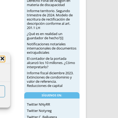
Derecho Foral de Aragón en
materia de discapacidad
Informe territorio. Segundo
trimestre de 2024. Modelo de
escritura de rectificación de
descripción conforme al art.
201.1 LH
¿Qué es en realidad un
guardador de hecho?[i]
Notificaciones notariales
internacionales de documentos
extrajudiciales
El contador de la portada
alcanzó los 10 millones. ¿Cómo
interpretarlo?
Informe fiscal diciembre 2023.
Extinciones de condominio y
valor de referencia.
Reducciones de capital
SÍGUENOS EN:
Twitter NNyRR
Twitter Notyreg
Twitter C. Ballugera