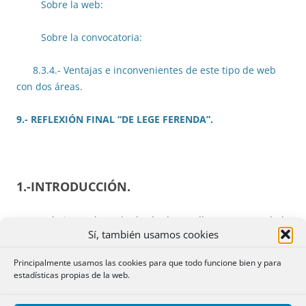
Sobre la web:
Sobre la convocatoria:
8.3.4.- Ventajas e inconvenientes de este tipo de web
con dos áreas.
9.- REFLEXIÓN FINAL “DE LEGE FERENDA”.
1.-INTRODUCCIÓN.
Este trabajo es el resultado de desarrollar una parte de la
Sí, también usamos cookies
ponencia que he presentado en diversos foros bajo el
título de “La utilización de medios electrónicos en las
Principalmente usamos las cookies para que todo funcione bien y para
relaciones societarias”.
estadísticas propias de la web.
En él quiero analizar, desde un punto de vista