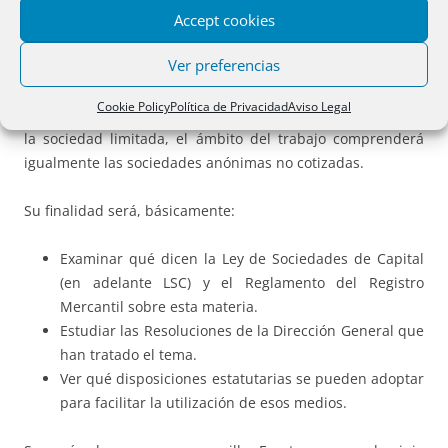
eminentemente práctico, qué requisitos hay que cumplir
Accept cookies
para que se pueda convocar una junta de socios o
Ver preferencias
accionistas utilizando medios digitales o electrónicos.
Cookie Policy
Política de Privacidad
Aviso Legal
Aunque mantendré la terminología de “socios”, propia de
la sociedad limitada, el ámbito del trabajo comprenderá
igualmente las sociedades anónimas no cotizadas.
Su finalidad será, básicamente:
Examinar qué dicen la Ley de Sociedades de Capital
(en adelante LSC) y el Reglamento del Registro
Mercantil sobre esta materia.
Estudiar las Resoluciones de la Dirección General que
han tratado el tema.
Ver qué disposiciones estatutarias se pueden adoptar
para facilitar la utilización de esos medios.