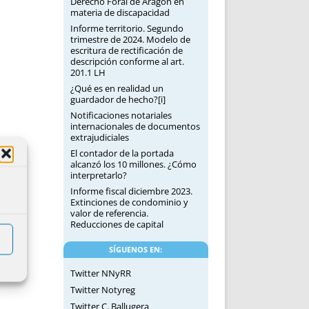
Derecho Foral de Aragón en
materia de discapacidad
Informe territorio. Segundo
trimestre de 2024. Modelo de
escritura de rectificación de
descripción conforme al art.
201.1 LH
¿Qué es en realidad un
guardador de hecho?[i]
Notificaciones notariales
internacionales de documentos
extrajudiciales
El contador de la portada
alcanzó los 10 millones. ¿Cómo
interpretarlo?
Informe fiscal diciembre 2023.
Extinciones de condominio y
valor de referencia.
Reducciones de capital
SÍGUENOS EN:
Twitter NNyRR
Twitter Notyreg
Twitter C. Ballugera