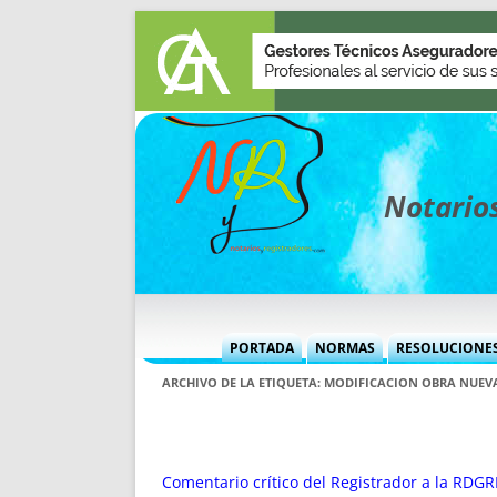
Notarios
PORTADA
NORMAS
RESOLUCIONE
MÁS USADAS (CUADRO)
INFORMES 
ARCHIVO DE LA ETIQUETA:
MODIFICACION OBRA NUEV
INFORMES MENSUALES
VOCES P
MÁS DESTACADAS
VOCES M
TITULARES DESDE 2002
TITULARES
Comentario crítico del Registrador a la RDG