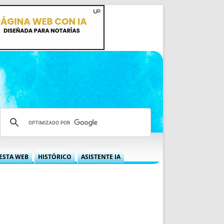
ESTA WEB
HISTÓRICO
ASISTENTE IA
A DGRN
QUÉ OFRECEMOS
 NIF
IDEARIO WEB
 LABORAL
QUIÉNES SOMOS
ÁBILES
HISTORIA