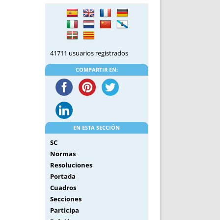
DE INICIO
PREMIO NYR
VORITOS
CONVENCIONES ANUALES
A IRPF
NUEVA ETAPA
AS
POLÍTICA DE PRIVACIDAD
41711 usuarios registrados
IJUELAS
AVISO LEGAL
POTECA
REPORTAR INCIDENCIA
COMPARTIR EN:
PERES
LOGOTIPO
CES
ENTREVISTAS
SONRISA
ENVÍA CORREO
EN ESTA SECCIÓN
CANALES DE VÍDEO
SC
Normas
Resoluciones
Portada
Cuadros
Secciones
Participa