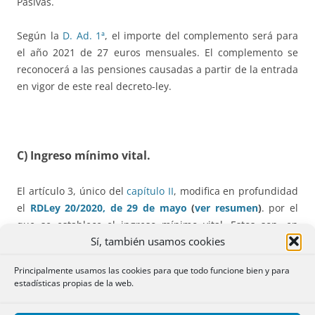
Pasivas.
Según la
D. Ad. 1ª
, el importe del complemento será para
el año 2021 de 27 euros mensuales. El complemento se
reconocerá a las pensiones causadas a partir de la entrada
en vigor de este real decreto-ley.
C) Ingreso mínimo vital.
El artículo 3, único del
capítulo II
, modifica en profundidad
el
RDLey 20/2020, de 29 de mayo
(
ver resumen
)
. por el
que se establece el ingreso mínimo vital. Estos son, en
Sí, también usamos cookies
esquema los
cambios básicos:
Principalmente usamos las cookies para que todo funcione bien y para
– personas beneficiarias de la prestación (art. 4)
estadísticas propias de la web.
– supresión del límite de titulares en el mismo domicilio