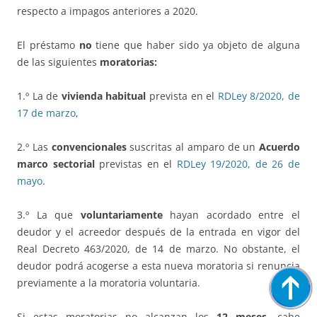
respecto a impagos anteriores a 2020.
El préstamo
no
tiene que haber sido ya objeto de alguna
de las siguientes
moratorias:
1.º La de
vivienda habitual
prevista en el
RDLey 8/2020, de
17 de marzo
,
2.º Las
convencionales
suscritas al amparo de un
Acuerdo
marco sectorial
previstas en el
RDLey 19/2020, de 26 de
mayo
.
3.º La que
voluntariamente
hayan acordado entre el
deudor y el acreedor después de la entrada en vigor del
Real Decreto 463/2020, de 14 de marzo. No obstante, el
deudor podrá acogerse a esta nueva moratoria si renuncia
previamente a la moratoria voluntaria.
Si estas moratorias no alcanzan los
12 meses
, cabe