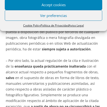
científica,
principalmente en lo relativo a la obra impresa
.
Accept cookies
– Se actualiza para el entorno digital el régimen aplicable a
Ver preferencias
las
reseñas realizadas por servicios electrónicos de
Cookie Policy
Política de Privacidad
Aviso Legal
agregación de contenidos
, si bien especificándose que la
puesta a disposición del público por terceros de cualquier
imagen, obra fotográfica o mera fotografía divulgada en
publicaciones periódicas o en sitios Web de actualización
periódica, ha de estar
siempre sujeta a autorización
.
– Por otro lado, la actual regulación de la cita e ilustración
de la
enseñanza queda prácticamente inalterada
con el
alcance actual respecto a pequeños fragmentos de obras,
salvo
en el supuesto de obras en forma de libros de texto,
manuales universitarios y publicaciones asimiladas, así
como respecto a obras aisladas de carácter plástico o
fotográfico figurativo. Simplemente se produce una
modificación respecto al ámbito de aplicación de la citada
excepción, que
a partir de ahora no se circunscribirá a las