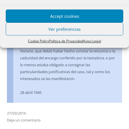
eficacia. Estas circunstancias no se dan cuando los
argumentos esgrimidos por el recurrente son que se
Accept cookies
trata una simple manifestación de herencia hecha por
el heredero único que adquiere sin copartícipes,
Ver preferencias
acreedores ni modalidades específicas, así como que la
sencillez del testamento hace ociosa la intervención del
Cookie Policy
Política de Privacidad
Aviso Legal
contador, todo lo cual no disculpa la actuación del
Notario, que debió haber hecho constar la renuncia o la
caducidad del encargo conferido por la testadora, o por
lo menos estaba obligado a consignar las
particularidades justificativas del caso, tal y como los
interesados se las manifestaron.
28 abril 1945
27/03/2016
Deja un comentario