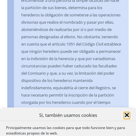
encomendar a una persona la simple facultad de hacer
la partición de sus bienes, determina para los
herederos la obligación de someterse a las operaciones
divisorias que realice el nombrado y pasar por ellas,
absteniéndose de realizarlas por sí o por medio de
personas designadas al efecto. No obstante, teniendo
en cuenta que el artículo 1051 del Código Civil establece
que ningún heredero puede ser obligado a permanecer
en la indivisión de la herencia y que por variadísimas
circunstancias pueden haber caducado las facultades
del Comisario y que, a su vez, la limitación del poder
dispositivo de los herederos mantenida
indefinidamente, equivaldría al cierre del Registro, se
hace necesario permitir la inscripción de la partición
otorgada por los herederos cuando por el tiempo
transcurrido sin aceptar ni ejecutar el mandato, y por
Sí, también usamos cookies
las circunstancias de fallecimiento, incapacidad o
ausencia de los comisarios que el Notario haya puesto
Principalmente usamos las cookies para que todo funcione bien y para
de relieve, se venga en conocimiento de su licitad y
estadísticas propias de la web.