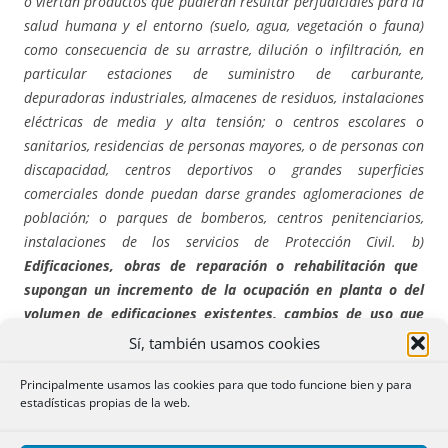
o viertan productos que pudieran resultar perjudiciales para la
salud humana y el entorno (suelo, agua, vegetación o fauna)
como consecuencia de su arrastre, dilución o infiltración, en
particular estaciones de suministro de carburante,
depuradoras industriales, almacenes de residuos, instalaciones
eléctricas de media y alta tensión; o centros escolares o
sanitarios, residencias de personas mayores, o de personas con
discapacidad, centros deportivos o grandes superficies
comerciales donde puedan darse grandes aglomeraciones de
población; o parques de bomberos, centros penitenciarios,
instalaciones de los servicios de Protección Civil. b)
Edificaciones, obras de reparación o rehabilitación que
supongan un incremento de la ocupación en planta o del
volumen de edificaciones existentes, cambios de uso que
incrementen la vulnerabilidad de la seguridad de las
Sí, también usamos cookies
personas o bienes frente a las avenidas, garajes
subterráneos, sótanos y cualquier edificación bajo rasante e
Principalmente usamos las cookies para que todo funcione bien y para
estadísticas propias de la web.
instalaciones permanentes de aparcamientos de vehículos
en superficie. Se exceptúan aquellas obras imprescindibles