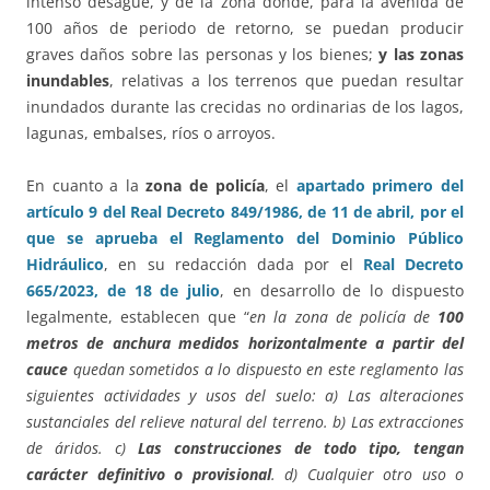
intenso desagüe, y de la zona donde, para la avenida de
100 años de periodo de retorno, se puedan producir
graves daños sobre las personas y los bienes;
y las zonas
inundables
, relativas a los terrenos que puedan resultar
inundados durante las crecidas no ordinarias de los lagos,
lagunas, embalses, ríos o arroyos.
En cuanto a la
zona de policía
, el
apartado primero del
artículo 9 del Real Decreto 849/1986, de 11 de abril, por el
que se aprueba el Reglamento del Dominio Público
Hidráulico
, en su redacción dada por el
Real Decreto
665/2023, de 18 de julio
, en desarrollo de lo dispuesto
legalmente, establecen que “
en la zona de policía de
100
metros de anchura medidos horizontalmente a partir del
cauce
quedan sometidos a lo dispuesto en este reglamento las
siguientes actividades y usos del suelo: a) Las alteraciones
sustanciales del relieve natural del terreno. b) Las extracciones
de áridos. c)
Las construcciones de todo tipo, tengan
carácter definitivo o provisional
. d) Cualquier otro uso o