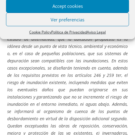
necesarias para adaptar las edificaciones existentes a la
Accept cookies
normativa sectorial correspondiente
. c) Acampadas, zonas
destinadas al alojamiento en los
campings
y edificios de usos
Ver preferencias
vinculados. d) Depuradoras de aguas residuales urbanas, salvo
en aquellos casos en los que se compruebe mediante un
Cookie Policy
Política de Privacidad
Aviso Legal
estudio de alternativas, que la ubicación propuesta es la
idónea desde un punto de vista técnico, ambiental y económico
o, en el caso de pequeñas poblaciones, que sus sistemas de
depuración sean compatibles con las inundaciones. En estos
casos excepcionales, se diseñarán teniendo en cuenta, además
de los requisitos previstos en los artículos 246 y 259 ter, el
riesgo de inundación existente, incluyendo medidas que eviten
los eventuales daños que puedan originarse en sus
instalaciones y garantizando que no se incremente el riesgo de
inundación en el entorno inmediato, ni aguas abajo. Además,
se informará al organismo de cuenca de los puntos de
desbordamiento en virtud de la disposición adicional segunda.
Quedan exceptuadas las obras de reposición, conservación,
mejora y protección de las ya existentes. e) Invernaderos,