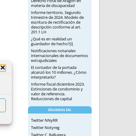
Derecho Foral de Aragón en
materia de discapacidad
Informe territorio. Segundo
trimestre de 2024. Modelo de
escritura de rectificación de
descripción conforme al art.
201.1 LH
¿Qué es en realidad un
guardador de hecho?[i]
Notificaciones notariales
internacionales de documentos
extrajudiciales
El contador de la portada
alcanzó los 10 millones. ¿Cómo
interpretarlo?
Informe fiscal diciembre 2023.
Extinciones de condominio y
valor de referencia.
Reducciones de capital
SÍGUENOS EN:
Twitter NNyRR
Twitter Notyreg
Twitter C. Ballugera