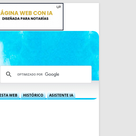
ESTA WEB
HISTÓRICO
ASISTENTE IA
A DGRN
QUÉ OFRECEMOS
 NIF
IDEARIO WEB
 LABORAL
QUIÉNES SOMOS
ÁBILES
HISTORIA