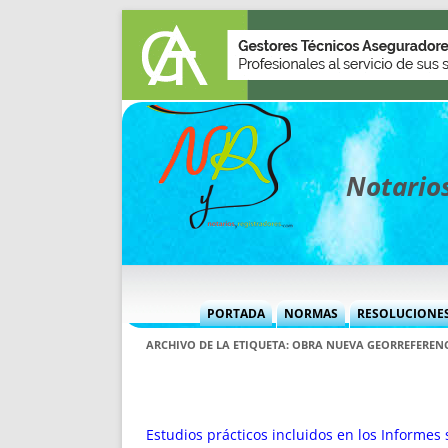
Notarios
PORTADA
NORMAS
RESOLUCIONE
MÁS USADAS (CUADRO)
INFORMES 
ARCHIVO DE LA ETIQUETA:
OBRA NUEVA GEORREFEREN
INFORMES MENSUALES
VOCES P
MÁS DESTACADAS
VOCES M
TITULARES DESDE 2002
TITULARES
Estudios prácticos incluidos en los Informes 