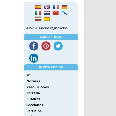
DE INICIO
PREMIO NYR
VORITOS
CONVENCIONES ANUALES
A IRPF
NUEVA ETAPA
AS
POLÍTICA DE PRIVACIDAD
41526 usuarios registrados
IJUELAS
AVISO LEGAL
POTECA
REPORTAR INCIDENCIA
COMPARTIR EN:
PERES
LOGOTIPO
CES
ENTREVISTAS
SONRISA
ENVÍA CORREO
EN ESTA SECCIÓN
CANALES DE VÍDEO
SC
Normas
Resoluciones
Portada
Cuadros
Secciones
Participa