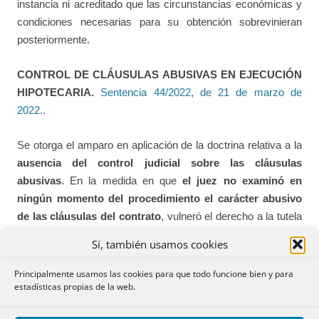
instancia ni acreditado que las circunstancias económicas y
condiciones necesarias para su obtención sobrevinieran
posteriormente.
CONTROL DE CLÁUSULAS ABUSIVAS EN EJECUCIÓN
HIPOTECARIA.
Sentencia 44/2022, de 21 de marzo de
2022..
Se otorga el amparo en aplicación de la doctrina relativa a la
ausencia del control judicial sobre las cláusulas
abusivas
. En la medida en que
el juez no examinó en
ningún momento del procedimiento el carácter abusivo
de las cláusulas del contrato
, vulneró el derecho a la tutela
judicial efectiva de los recurrentes.
Sí, también usamos cookies
SECCIÓN II
Principalmente usamos las cookies para que todo funcione bien y para
estadísticas propias de la web.
Se publica el Resultado del
Concurso de Registros nº