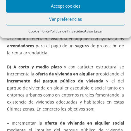
mayores ayudas al alquiler e incluso con ayudas a la
Accept cookies
adquisición de vivienda en municipios o núcleos de
población de pequeño tamaño (menos de 10000
Ver preferencias
habitantes).
Cookie Policy
Política de Privacidad
Aviso Legal
– Facilitar la oferta de vivienda en alquiler con ayudas a los
arrendadores
para el pago de un
seguro
de protección de
la renta arrendaticia.
B)
A corto y medio plazo
y con carácter estructural se
incrementa la
oferta de vivienda en alquiler
propiciando el
incremento del parque público de vivienda
y el del
parque de vivienda en alquiler asequible o social tanto en
entornos urbanos como en entornos rurales fomentando la
existencia de viviendas adecuadas y habitables en estas
últimas zonas. En concreto los objetivos son:
– Incrementar la
oferta de vivienda en
alquiler social
mediante el impulso del parque público de vivienda,