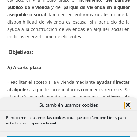
público de vivienda
y del
parque de vivienda en alquiler
asequible o social
, también en entornos rurales donde la
disponibilidad de vivienda es escasa, sin perjuicio de la
ayuda a la construcción de viviendas en alquiler social en
edificios energéticamente eficientes.
Objetivos:
A) A
corto plazo
:
– Facilitar el acceso a la vivienda mediante
ayudas directas
al alquiler
a aquellos arrendatarios con menos recursos. Se
atenderá especialmente a las personas
víctimas de
violencia de género
, las que han sido objeto de
desahucio
Sí, también usamos cookies
de su vivienda habitual, las personas
sin hogar
y a otras
Principalmente usamos las cookies para que todo funcione bien y para
especialmente vulnerables.
estadísticas propias de la web.
– Facilitar el acceso a la vivienda de los
jóvenes
con