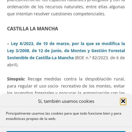
ordenación de los recursos naturales, entre ellas algunas
que intentan resolver cuestiones competenciales.
CASTILLA LA MANCHA
–
Ley 8/2023, de 10 de marzo, por la que se modifica la
Ley 3/2008, de 12 de junio, de Montes y Gestión Forestal
Sostenible de Castilla-La Mancha
(BOE n.º 82/2023, de 6 de
abril).
Sinopsis:
Recoge medidas contra la despoblación rural,
para regular el uso socio- recreativo de los montes, evitar
los incendios forestales y procurar la armonización con las
diferentes estrategias y normas de la Unión Europea.
Sí, también usamos cookies
Principalmente usamos las cookies para que todo funcione bien y para
⇒
Serán
indivisibles
, salvo por causa no imputable a la
estadísticas propias de la web.
persona propietaria, las parcelas forestales o de monte
cuya superficie sea inferior a treinta hectáreas. Las