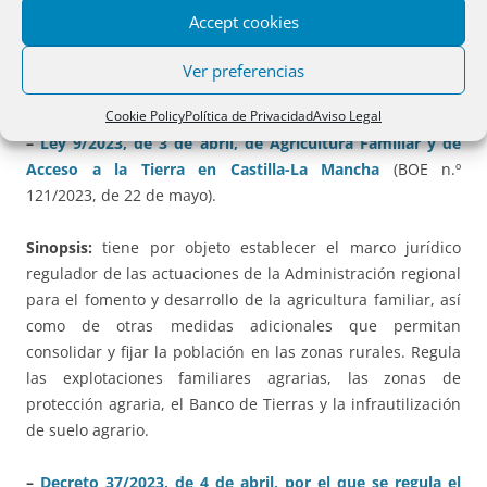
parcelas forestales o de monte con superficies mayores,
Accept cookies
serán divisibles siempre y cuando ninguna de las parcelas
que resulten de la división sea inferior a las diez hectáreas
Ver preferencias
(art. 24).
Cookie Policy
Política de Privacidad
Aviso Legal
–
Ley 9/2023, de 3 de abril, de Agricultura Familiar y de
Acceso a la Tierra en Castilla-La Mancha
(BOE n.º
121/2023, de 22 de mayo).
Sinopsis:
tiene por objeto establecer el marco jurídico
regulador de las actuaciones de la Administración regional
para el fomento y desarrollo de la agricultura familiar, así
como de otras medidas adicionales que permitan
consolidar y fijar la población en las zonas rurales. Regula
las explotaciones familiares agrarias, las zonas de
protección agraria, el Banco de Tierras y la infrautilización
de suelo agrario.
–
Decreto 37/2023, de 4 de abril, por el que se regula el