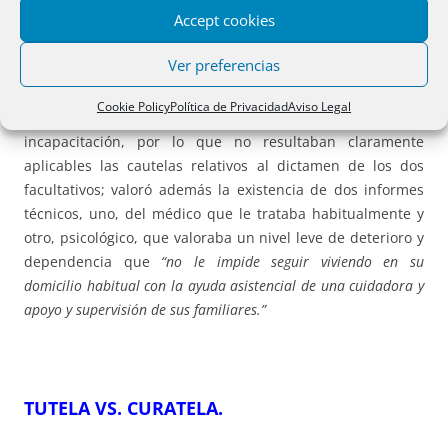
Accept cookies
declaran la nulidad del testamento por los mismos motivos
que respecto del otorgado con posterioridad. La casación
Ver preferencias
estima el recurso y declara la validez del testamento,
apreciando que en el momento de su otorgamiento solo
Cookie Policy
Política de Privacidad
Aviso Legal
había auto de medidas provisionales pero no sentencia de
incapacitación, por lo que no resultaban claramente
aplicables las cautelas relativos al dictamen de los dos
facultativos; valoró además la existencia de dos informes
técnicos, uno, del médico que le trataba habitualmente y
otro, psicológico, que valoraba un nivel leve de deterioro y
dependencia que
“no le impide seguir viviendo en su
domicilio habitual con la ayuda asistencial de una cuidadora y
apoyo y supervisión de sus familiares.”
TUTELA VS. CURATELA.