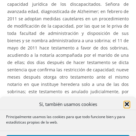
capacidad jurídica de los discapacitados. Señora de
avanzada edad, diagnosticada de Alzheimer; en febrero de
2011 se adoptan medidas cautelares en un procedimiento
de modificación de la capacidad, por las que se le priva de
toda facultad de administración y disposición de sus
bienes y se nombra administradora a una sobrina; el 11 de
mayo de 2011 hace testamento a favor de dos sobrinas,
acudiendo a la notaría acompañada por el marido de una
de ellas; dos días después de hacer testamento se dicta
sentencia que confirma las restricción de capacidad; nueve
meses después otorga otro testamento ante el mismo
notario en que instituye heredera solo a una de las dos
sobrinas; este testamento es anulado judicialmente, por
hallarse incapacitada la testadora sin que el notario
Sí, también usamos cookies
recabara el informe de los dos facultativos previsto en el
art 665 Código Civil, lo que se confirma en primera y
Principalmente usamos las cookies para que todo funcione bien y para
segunda instancia; queda subsistente el primer
estadísticas propias de la web.
testamento, que es impugnado por la coheredera
instituida en el mismo; la primera instancia y la apelación