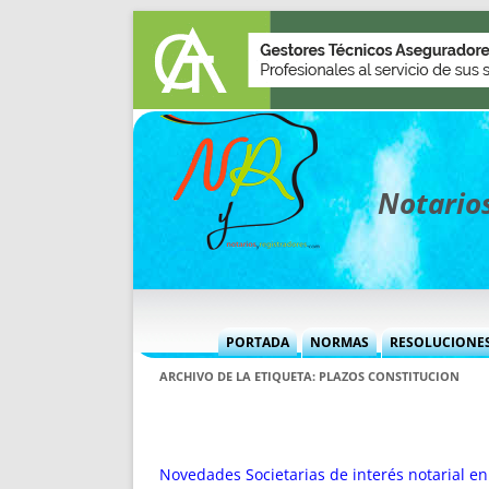
Notarios
PORTADA
NORMAS
RESOLUCIONE
MÁS USADAS (CUADRO)
INFORMES 
ARCHIVO DE LA ETIQUETA:
PLAZOS CONSTITUCION
INFORMES MENSUALES
VOCES P
MÁS DESTACADAS
VOCES M
TITULARES DESDE 2002
TITULARES
Novedades Societarias de interés notarial e