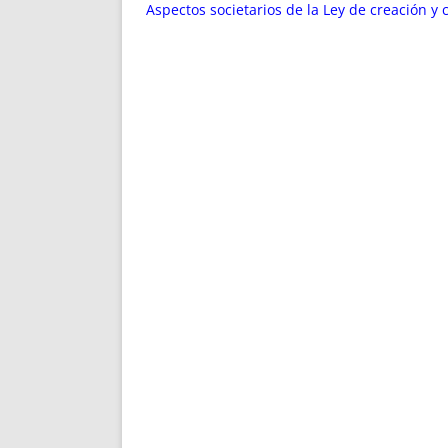
ENRIQUECIDAS
TITULARES 
Aspectos societarios de la Ley de creación y
NO DESESPERES
CAT
A MANO
SUCESIONES 
FUTURAS NORMAS
GEORREFE
ALQUILE
TRI
LH Y C
¿SABIA
FRANCI
BÚSQUED