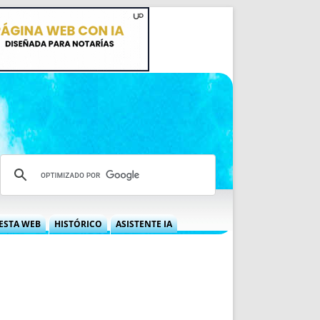
ESTA WEB
HISTÓRICO
ASISTENTE IA
A DGRN
QUÉ OFRECEMOS
 NIF
IDEARIO WEB
 LABORAL
QUIÉNES SOMOS
ÁBILES
HISTORIA