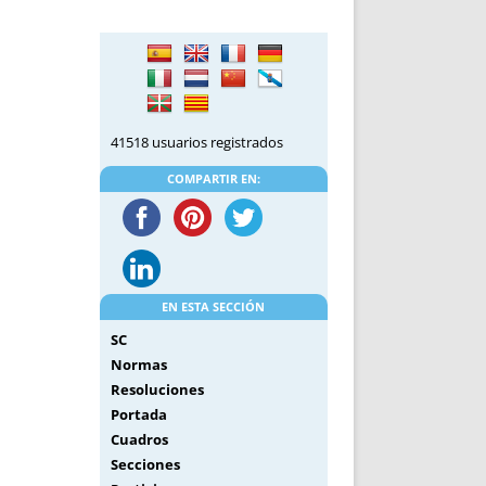
DE INICIO
PREMIO NYR
VORITOS
CONVENCIONES ANUALES
A IRPF
NUEVA ETAPA
AS
POLÍTICA DE PRIVACIDAD
IJUELAS
AVISO LEGAL
41518 usuarios registrados
POTECA
REPORTAR INCIDENCIA
PERES
LOGOTIPO
COMPARTIR EN:
CES
ENTREVISTAS
SONRISA
ENVÍA CORREO
CANALES DE VÍDEO
EN ESTA SECCIÓN
SC
Normas
Resoluciones
Portada
Cuadros
Secciones