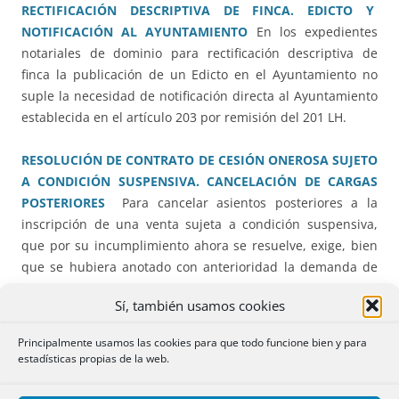
RECTIFICACIÓN DESCRIPTIVA DE FINCA. EDICTO Y
NOTIFICACIÓN AL AYUNTAMIENTO
En los expedientes
notariales de dominio para rectificación descriptiva de
finca la publicación de un Edicto en el Ayuntamiento no
suple la necesidad de notificación directa al Ayuntamiento
establecida en el artículo 203 por remisión del 201 LH.
RESOLUCIÓN DE CONTRATO DE CESIÓN ONEROSA SUJETO
A CONDICIÓN SUSPENSIVA. CANCELACIÓN DE CARGAS
POSTERIORES
Para cancelar asientos posteriores a la
inscripción de una venta sujeta a condición suspensiva,
que por su incumplimiento ahora se resuelve, exige, bien
que se hubiera anotado con anterioridad la demanda de
su ejecución en el Registro, bien la intervención de los
Sí, también usamos cookies
titulares de los indicados asientos en el procedimiento de
resolución para evitar su indefensión
Principalmente usamos las cookies para que todo funcione bien y para
estadísticas propias de la web.
EXPEDIENTE NOTARIAL DE INMATRICULACIÓN DE DOS
CUOTAS INDIVISAS DE UNA FINCA. OPOSICIÓN DEL