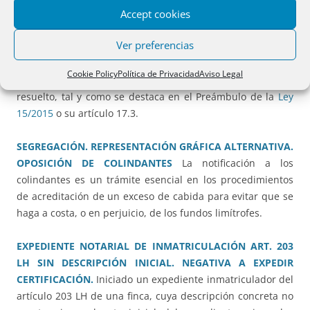
Accept cookies
TITULAR DE LA CUOTA RESTANTE
Salvo que la ley
expresamente lo prevea, la oposición en el expediente de
Ver preferencias
alguno de los interesados no hará contencioso el
expediente notarial o registral de jurisdicción voluntaria, ni
Cookie Policy
Política de Privacidad
Aviso Legal
impedirá que continúe su tramitación hasta que sea
resuelto, tal y como se destaca en el Preámbulo de la
Ley
15/2015
o su artículo 17.3.
SEGREGACIÓN. REPRESENTACIÓN GRÁFICA ALTERNATIVA.
OPOSICIÓN DE COLINDANTES
La notificación a los
colindantes es un trámite esencial en los procedimientos
de acreditación de un exceso de cabida para evitar que se
haga a costa, o en perjuicio, de los fundos limítrofes.
EXPEDIENTE NOTARIAL DE INMATRICULACIÓN ART. 203
LH SIN DESCRIPCIÓN INICIAL. NEGATIVA A EXPEDIR
CERTIFICACIÓN.
Iniciado un expediente inmatriculador del
artículo 203 LH de una finca, cuya descripción concreta no