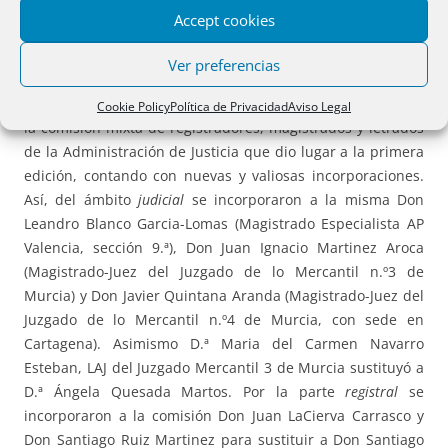
reforma del Texto Refundido de la Ley Concursal, hacían
Accept cookies
necesaria una nueva edición revisada y puesta al día de
este
Manual de Buenas Prácticas concursales y registrales.
Ver preferencias
Con esa finalidad se puso en funcionamiento nuevamente
Cookie Policy
Política de Privacidad
Aviso Legal
la comisión mixta de registradores, magistrados y letrados
de la Administración de Justicia que dio lugar a la primera
edición, contando con nuevas y valiosas incorporaciones.
Así, del ámbito
judicial
se incorporaron a la misma Don
Leandro Blanco Garcia-Lomas (Magistrado Especialista AP
Valencia, sección 9.ª), Don Juan Ignacio Martinez Aroca
(Magistrado-Juez del Juzgado de lo Mercantil n.º3 de
Murcia) y Don Javier Quintana Aranda (Magistrado-Juez del
Juzgado de lo Mercantil n.º4 de Murcia, con sede en
Cartagena). Asimismo D.ª Maria del Carmen Navarro
Esteban, LAJ del Juzgado Mercantil 3 de Murcia sustituyó a
D.ª Ángela Quesada Martos. Por la parte
registral
se
incorporaron a la comisión Don Juan LaCierva Carrasco y
Don Santiago Ruiz Martinez para sustituir a Don Santiago