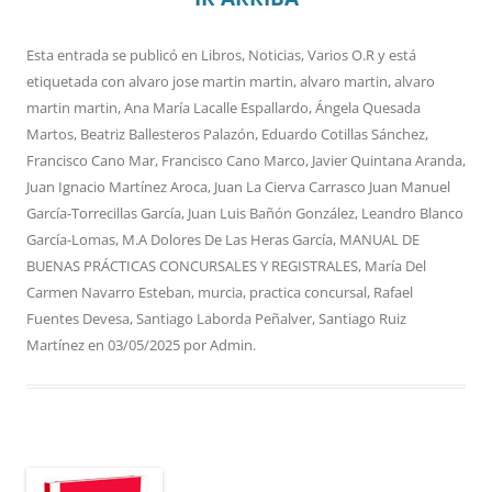
Esta entrada se publicó en
Libros
,
Noticias
,
Varios O.R
y está
etiquetada con
alvaro jose martin martin
,
alvaro martin
,
alvaro
martin martin
,
Ana María Lacalle Espallardo
,
Ángela Quesada
Martos
,
Beatriz Ballesteros Palazón
,
Eduardo Cotillas Sánchez
,
Francisco Cano Mar
,
Francisco Cano Marco
,
Javier Quintana Aranda
,
Juan Ignacio Martínez Aroca
,
Juan La Cierva Carrasco Juan Manuel
García-Torrecillas García
,
Juan Luis Bañón González
,
Leandro Blanco
García-Lomas
,
M.A Dolores De Las Heras García
,
MANUAL DE
BUENAS PRÁCTICAS CONCURSALES Y REGISTRALES
,
María Del
Carmen Navarro Esteban
,
murcia
,
practica concursal
,
Rafael
Fuentes Devesa
,
Santiago Laborda Peñalver
,
Santiago Ruiz
Martínez
en
03/05/2025
por
Admin
.