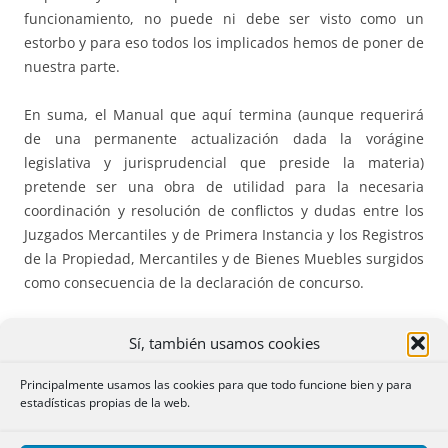
funcionamiento, no puede ni debe ser visto como un
estorbo y para eso todos los implicados hemos de poner de
nuestra parte.
En suma, el Manual que aquí termina (aunque requerirá
de una permanente actualización dada la vorágine
legislativa y jurisprudencial que preside la materia)
pretende ser una obra de utilidad para la necesaria
coordinación y resolución de conflictos y dudas entre los
Juzgados Mercantiles y de Primera Instancia y los Registros
de la Propiedad, Mercantiles y de Bienes Muebles surgidos
como consecuencia de la declaración de concurso.
Nota a la Segunda Edición
Sí, también usamos cookies
La publicación del Real Decreto Legislativo 1/2020, de 5 de
Principalmente usamos las cookies para que todo funcione bien y para
estadísticas propias de la web.
mayo, por el que se aprueba el Texto Refundido de la Ley
Concursal, y de la Ley 16/2022, de 5 de septiembre, de