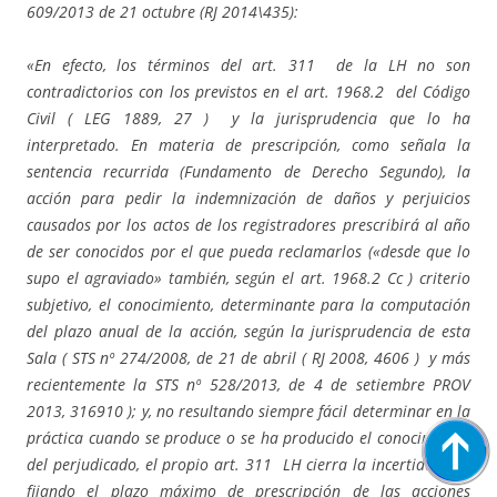
609/2013 de 21 octubre (RJ 2014\435):
«En efecto, los términos del
art. 311
de la LH no son
contradictorios con los previstos en el
art. 1968.2
del
Código
Civil ( LEG 1889, 27 )
y la jurisprudencia que lo ha
interpretado. En materia de prescripción, como señala la
sentencia recurrida (Fundamento de Derecho Segundo), la
acción para pedir la indemnización de daños y perjuicios
causados por los actos de los registradores prescribirá al año
de ser conocidos por el que pueda reclamarlos («desde que lo
supo el agraviado» también, según el art. 1968.2 Cc ) criterio
subjetivo, el conocimiento, determinante para la computación
del plazo anual de la acción, según la jurisprudencia de esta
Sala (
STS nº 274/2008, de 21 de abril ( RJ 2008, 4606 )
y más
recientemente la STS nº 528/2013, de 4 de setiembre PROV
2013, 316910 ); y, no resultando siempre fácil determinar en la
práctica cuando se produce o se ha producido el conocimiento
del perjudicado, el propio
art. 311
LH cierra la incertidumbre
fijando el plazo máximo de prescripción de las acciones