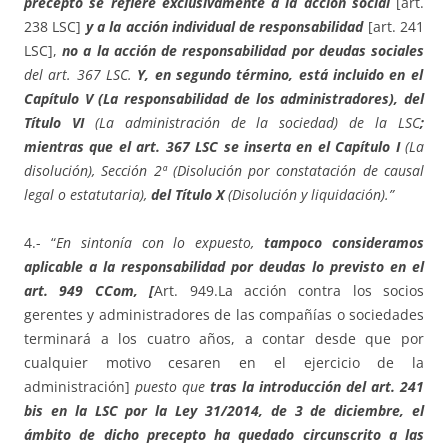
precepto se refiere exclusivamente a la acción social
[art.
238 LSC]
y a la acción individual de responsabilidad
[art. 241
LSC],
no a la acción de responsabilidad por deudas sociales
del art. 367 LSC.
Y, en segundo término, está incluido en el
Capítulo V (La responsabilidad de los administradores), del
Título VI
(La administración de la sociedad) de la LSC
;
mientras que el art. 367 LSC se inserta en el Capítulo I
(La
disolución), Sección 2ª (Disolución por constatación de causal
legal o estatutaria),
del Título X
(Disolución y liquidación).”
4.- “
En sintonía con lo expuesto,
tampoco consideramos
aplicable a la responsabilidad por deudas lo previsto en el
art. 949 CCom, [
Art. 949.La acción contra los socios
gerentes y administradores de las compañías o sociedades
terminará a los cuatro años, a contar desde que por
cualquier motivo cesaren en el ejercicio de la
administración]
puesto que
tras la introducción del art. 241
bis en la LSC por la Ley 31/2014, de 3 de diciembre, el
ámbito de dicho precepto
ha quedado
circunscrito a las