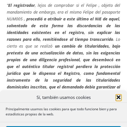
“
El registrador
, lejos de comprobar si el Felipe , objeto del
mandamiento de embargo, era el mismo Felipe del pasaporte
NUM005 ,
procedió a atribuir a este último el NIE de aquel,
solventado de esta forma las discordancias de las
identidades existentes en el registro, sin explicar las
razones para ello, remitiéndose al tiempo transcurrido
. Lo
cierto es que se realizó
un cambio de titularidades, bajo
pretexto de una actualización de datos, sin las exigencias
propias de una diligencia profesional, que desembocó en
que el auténtico titular registral perdiera la protección
jurídica que le dispensa el Registro, como fundamental
instrumento de la seguridad de las titularidades
dominicales inscritas, que el demandado debía garantizar al
demandante mediante el adecuado funcionamiento de la
Sí, también usamos cookies
oficina registral de la que es titular.
Es cierto que la condena
impuesta produce, en su caso, un enriquecimiento injusto de
Principalmente usamos las cookies para que todo funcione bien y para
los verdaderos deudores, que se encuentran en paradero
estadísticas propias de la web.
desconocido; pero ello no libera de responsabilidad al