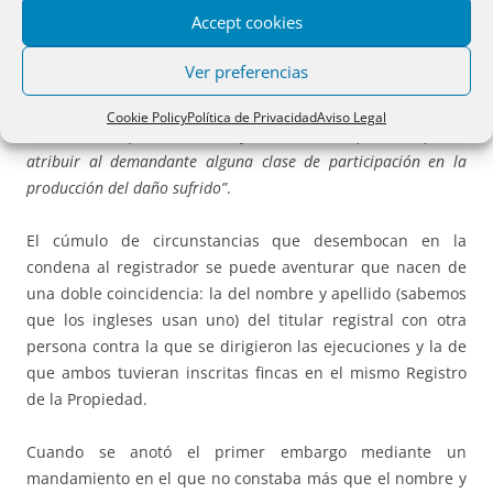
registrador por los daños y perjuicios causados al demandante,
Accept cookies
en virtud del incumplimiento de sus propias y específicas
obligaciones profesionales, no compartidas con los otros
Ver preferencias
codemandados, por lo que no concurren vínculos de
solidaridad en la génesis del daño, sin perjuicio, en su caso, de
Cookie Policy
Política de Privacidad
Aviso Legal
las acciones que considere ejercitables. Tampoco se puede
atribuir al demandante alguna clase de participación en la
producción del daño sufrido”
.
El cúmulo de circunstancias que desembocan en la
condena al registrador se puede aventurar que nacen de
una doble coincidencia: la del nombre y apellido (sabemos
que los ingleses usan uno) del titular registral con otra
persona contra la que se dirigieron las ejecuciones y la de
que ambos tuvieran inscritas fincas en el mismo Registro
de la Propiedad.
Cuando se anotó el primer embargo mediante un
mandamiento en el que no constaba más que el nombre y