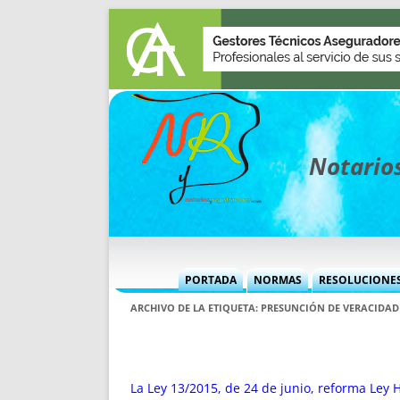
Notarios
PORTADA
NORMAS
RESOLUCIONE
MÁS USADAS (CUADRO)
INFORMES 
ARCHIVO DE LA ETIQUETA:
PRESUNCIÓN DE VERACIDAD
INFORMES MENSUALES
VOCES P
MÁS DESTACADAS
VOCES M
TITULARES DESDE 2002
TITULARES
La Ley 13/2015, de 24 de junio, reforma Ley H