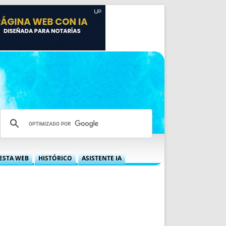
ESTA WEB
HISTÓRICO
ASISTENTE IA
A DGRN
QUÉ OFRECEMOS
 NIF
IDEARIO WEB
 LABORAL
QUIÉNES SOMOS
ÁBILES
HISTORIA