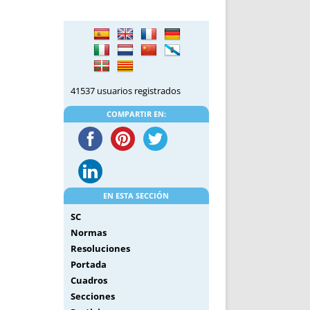
DE INICIO
PREMIO NYR
VORITOS
CONVENCIONES ANUALES
A IRPF
NUEVA ETAPA
AS
POLÍTICA DE PRIVACIDAD
IJUELAS
AVISO LEGAL
41537 usuarios registrados
POTECA
REPORTAR INCIDENCIA
PERES
LOGOTIPO
COMPARTIR EN:
CES
ENTREVISTAS
SONRISA
ENVÍA CORREO
CANALES DE VÍDEO
EN ESTA SECCIÓN
SC
Normas
Resoluciones
Portada
Cuadros
Secciones