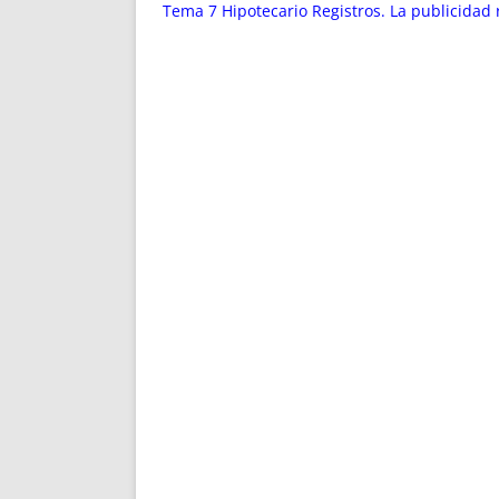
ENRIQUECIDAS
TITULARES 
Tema 7 Hipotecario Registros. La publicidad r
NO DESESPERES
CAT
A MANO
SUCESIONES 
FUTURAS NORMAS
GEORREFE
ALQUILE
TRI
LH Y C
¿SABIA
FRANCI
BÚSQUED