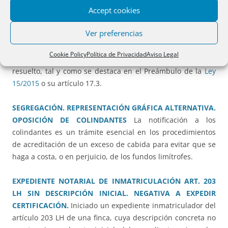
Accept cookies
TITULAR DE LA CUOTA RESTANTE
Salvo que la ley
expresamente lo prevea, la oposición en el expediente de
Ver preferencias
alguno de los interesados no hará contencioso el
expediente notarial o registral de jurisdicción voluntaria, ni
Cookie Policy
Política de Privacidad
Aviso Legal
impedirá que continúe su tramitación hasta que sea
resuelto, tal y como se destaca en el Preámbulo de la
Ley
15/2015
o su artículo 17.3.
SEGREGACIÓN. REPRESENTACIÓN GRÁFICA ALTERNATIVA.
OPOSICIÓN DE COLINDANTES
La notificación a los
colindantes es un trámite esencial en los procedimientos
de acreditación de un exceso de cabida para evitar que se
haga a costa, o en perjuicio, de los fundos limítrofes.
EXPEDIENTE NOTARIAL DE INMATRICULACIÓN ART. 203
LH SIN DESCRIPCIÓN INICIAL. NEGATIVA A EXPEDIR
CERTIFICACIÓN.
Iniciado un expediente inmatriculador del
artículo 203 LH de una finca, cuya descripción concreta no