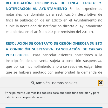
RECTIFICACIÓN DESCRIPTIVA DE FINCA. EDICTO Y
NOTIFICACIÓN AL AYUNTAMIENTO
En los expedientes
notariales de dominio para rectificación descriptiva de
finca la publicación de un Edicto en el Ayuntamiento no
suple la necesidad de notificación directa al Ayuntamiento
establecida en el artículo 203 por remisión del 201 LH.
RESOLUCIÓN DE CONTRATO DE CESIÓN ONEROSA SUJETO
A CONDICIÓN SUSPENSIVA. CANCELACIÓN DE CARGAS
POSTERIORES
Para cancelar asientos posteriores a la
inscripción de una venta sujeta a condición suspensiva,
que por su incumplimiento ahora se resuelve, exige, bien
que se hubiera anotado con anterioridad la demanda de
su ejecución en el Registro, bien la intervención de los
Sí, también usamos cookies
titulares de los indicados asientos en el procedimiento de
resolución para evitar su indefensión
Principalmente usamos las cookies para que todo funcione bien y para
estadísticas propias de la web.
EXPEDIENTE NOTARIAL DE INMATRICULACIÓN DE DOS
CUOTAS INDIVISAS DE UNA FINCA. OPOSICIÓN DEL