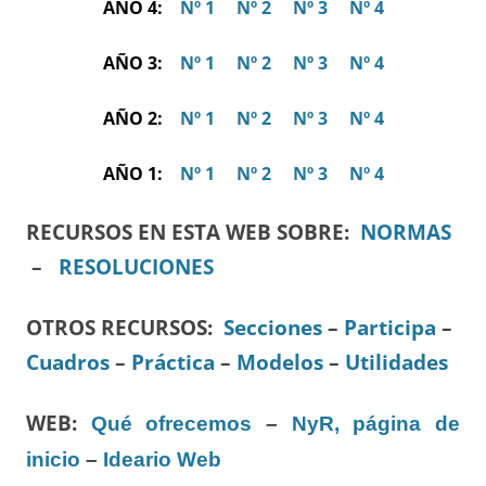
AÑO 4:
Nº 1
Nº 2
Nº 3
Nº 4
AÑO 3:
Nº 1
Nº 2
Nº 3
Nº 4
AÑO 2:
Nº 1
Nº 2
Nº 3
Nº 4
AÑO 1:
Nº 1
Nº 2
Nº 3
Nº 4
RECURSOS EN ESTA WEB SOBRE:
NORMAS
–
RESOLUCIONES
OTROS RECURSOS
:
Secciones
–
Participa
–
Cuadros
–
Práctica
–
Modelos
–
Utilidades
WEB:
Qué ofrecemos
–
NyR, página de
inicio
–
Ideario Web