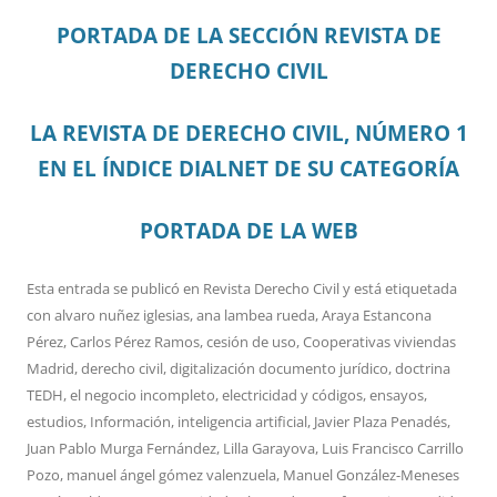
PORTADA DE LA SECCIÓN REVISTA DE
DERECHO CIVIL
LA REVISTA DE DERECHO CIVIL, NÚMERO 1
EN EL ÍNDICE DIALNET DE SU CATEGORÍA
PORTADA DE LA WEB
Esta entrada se publicó en
Revista Derecho Civil
y está etiquetada
con
alvaro nuñez iglesias
,
ana lambea rueda
,
Araya Estancona
Pérez
,
Carlos Pérez Ramos
,
cesión de uso
,
Cooperativas viviendas
Madrid
,
derecho civil
,
digitalización documento jurídico
,
doctrina
TEDH
,
el negocio incompleto
,
electricidad y códigos
,
ensayos
,
estudios
,
Información
,
inteligencia artificial
,
Javier Plaza Penadés
,
Juan Pablo Murga Fernández
,
Lilla Garayova
,
Luis Francisco Carrillo
Pozo
,
manuel ángel gómez valenzuela
,
Manuel González-Meneses