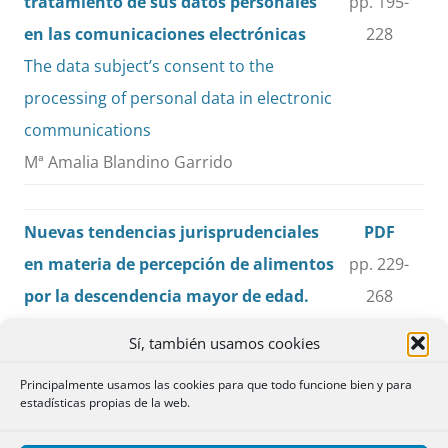
tratamiento de sus datos personales
pp. 195-
en las comunicaciones electrónicas
228
The data subject’s consent to the
processing of personal data in electronic
communications
Mª Amalia Blandino Garrido
Nuevas tendencias jurisprudenciales
PDF
en materia de percepción de alimentos
pp. 229-
por la descendencia mayor de edad.
268
Especial referencia a hijos e hijas con
Sí, también usamos cookies
discapacidad
Principalmente usamos las cookies para que todo funcione bien y para
New jurisprudential trends in the matter
estadísticas propias de la web.
of perception of food by adult offspring.