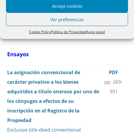
Special reference to sons and daughters
Accept cookies
with disabilities
Ver preferencias
Pilar María Estellés Peralta
Cookie Policy
Política de Privacidad
Aviso Legal
Ensayos
La asignación convencional de
PDF
carácter privativo a los bienes
pp. 269-
adquiridos a título oneroso por uno de
301
los cónyuges a efectos de su
inscripción en el Registro de la
Propiedad
Exclusive title-deed conventional