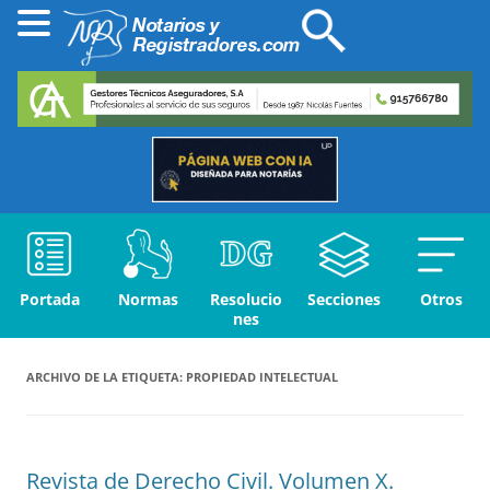
Portada
Normas
Resolucio
Secciones
Otros
nes
ARCHIVO DE LA ETIQUETA:
PROPIEDAD INTELECTUAL
Revista de Derecho Civil. Volumen X.