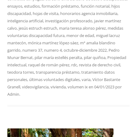
ensayos
,
estudios
,
formación préstamo
,
función notarial
,
hijos
discapacidad
,
hojas de visita
,
honorarios agencia inmobiliaria
,
inteligencia artificial
,
investigación profesorado
,
javier martínez
calvo
,
jesús estruch estruch
,
maria teresa alonso pérez
,
medidas
voluntarias discapacidad futura
,
menor de edad
,
miguel lacruz
mantecón
,
mónica martínez lópez-sáez
,
mª amalia blandino
garrido
,
numero 37
,
numero 4
,
octubre-diciembre 2022
,
Pedro
Munar Bernat
,
pilar maría estellés peralta
,
pilar quiñoa
,
Propiedad
intelectual
,
raquel de román pérez
,
rdc
,
revista de derecho civil
,
teodora torres
,
transparencia préstamo
,
tratamiento datos
personales
,
últimas voluntades digitales
,
varia
,
Víctor Bastante
Granell
,
videovigilancia
,
vivienda
,
volumen ix
en
04/01/2023
por
Admin
.