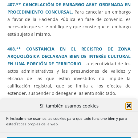
407.** CANCELACIÓN DE EMBARGO AEAT ORDENADA EN
PROCEDIMIENTO CONCURSAL.
Para cancelar un embargo
a favor de la Hacienda Pública en fase de convenio, es
necesario que se le notifique y que conste que el embargo
está sujeto al mismo.
408.** CONSTANCIA EN EL REGISTRO DE ZONA
ARQUOLÓGICA DECLARADA BIEN DE INTERÉS CULTURAL
EN UNA PORCIÓN DE TERRITORIO.
La ejecutividad de los
actos administrativos y las presunciones de validez y
eficacia de las que están investidos no impide la
calificación registral, que se limita a los efectos de
extender, suspender o denegar el asiento solicitado.
Sí, también usamos cookies
409.*** ESCRITURA DE HERENCIA INTERNACIONAL.
PROFESSIO IURIS TÁCITA. PRUEBA DEL DERECHO
Principalmente usamos las cookies para que todo funcione bien y para
FRANCÉS.
Compleja resolución que analiza la
estadísticas propias de la web.
interpretación del artículo 83.2 del Reglamento 650/2012.
Elecciones tacitas antes de la entrada en vigor del