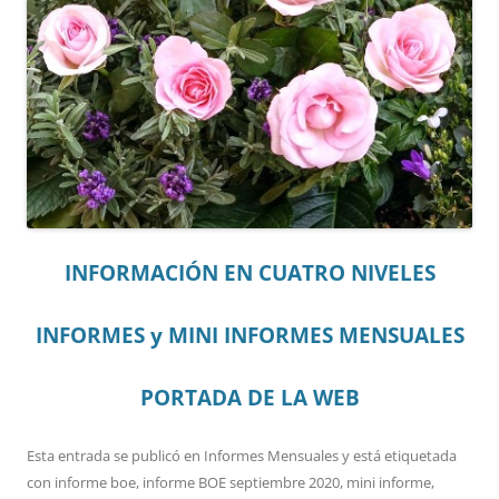
INFORMACIÓN EN CUATRO NIVELES
INFORMES y MINI INFORMES MENSUALES
PORTADA DE LA WEB
Esta entrada se publicó en
Informes Mensuales
y está etiquetada
con
informe boe
,
informe BOE septiembre 2020
,
mini informe
,