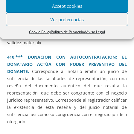
Accept cookies
Reglamento. «El notario debe realizar al aceptar o rechazar
la professio iuris tacita retroactiva, un análisis de su
Ver preferencias
compatibilidad o no con la ley nacional del testador,
referida al momento del otorgamiento de la disposición
Cookie Policy
Política de Privacidad
Aviso Legal
mortis causa, considerando 51 y artículo 26, sobre la
validez material».
410.*** DONACIÓN CON AUTOCONTRATACIÓN: EL
DONATARIO ACTÚA CON PODER PREVENTIVO DEL
DONANTE.
Corresponde al notario emitir un juicio de
suficiencia de las facultades de representación, con una
reseña del documento auténtico del que resulta la
representación, que debe ser congruente con el negocio
jurídico representativo. Corresponde al registrador calificar
la existencia de esta reseña y del juicio notarial de
suficiencia, así como su congruencia con el negocio jurídico
otorgado.