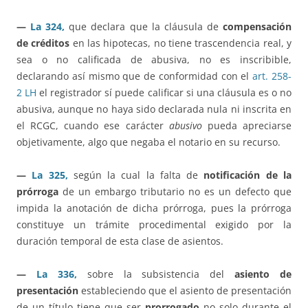
—
La 324,
que declara que la cláusula de
compensación
de créditos
en las hipotecas, no tiene trascendencia real, y
sea o no calificada de abusiva, no es inscribible,
declarando así mismo que de conformidad con el
art. 258-
2 LH
el registrador sí puede calificar si una cláusula es o no
abusiva, aunque no haya sido declarada nula ni inscrita en
el RCGC, cuando ese carácter
abusivo
pueda apreciarse
objetivamente, algo que negaba el notario en su recurso.
—
La 325,
según la cual la falta de
notificación de la
prórroga
de un embargo tributario no es un defecto que
impida la anotación de dicha prórroga, pues la prórroga
constituye un trámite procedimental exigido por la
duración temporal de esta clase de asientos.
—
La 336,
sobre la subsistencia del
asiento de
presentación
estableciendo que el asiento de presentación
de un título tiene que ser
prorrogado
no solo durante el