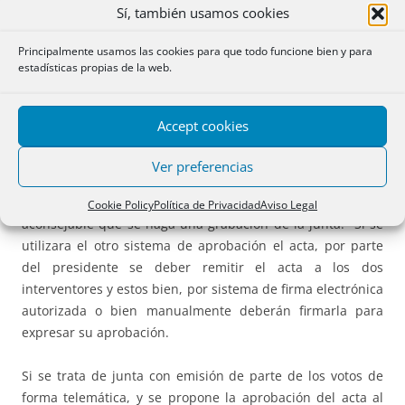
Sí, también usamos cookies
Pues bien. En ambos casos, de emisión de votos
telemáticos o de celebración de junta exclusivamente
Principalmente usamos las cookies para que todo funcione bien y para
estadísticas propias de la web.
telemática, la aprobación del acta podrá ajustarse a
cualquiera de los sistemas previstos para las juntas
presenciales. Si la aprobación se produce al final de la
Accept cookies
sesión y la junta es exclusivamente telemática se
propondrá la aprobación del acta preguntado, una vez
Ver preferencias
leída, si los socios están o no conformes con su redacción y
si lo están quedará el acta debidamente aprobada, siendo
Cookie Policy
Política de Privacidad
Aviso Legal
aconsejable que se haga una grabación de la junta. Si se
utilizara el otro sistema de aprobación el acta, por parte
del presidente se deber remitir el acta a los dos
interventores y estos bien, por sistema de firma electrónica
autorizada o bien manualmente deberán firmarla para
expresar su aprobación.
Si se trata de junta con emisión de parte de los votos de
forma telemática, y se propone la aprobación del acta al