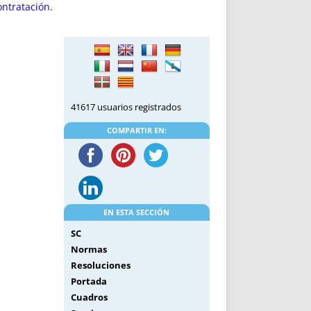
DE INICIO
PREMIO NYR
ontratación.
VORITOS
CONVENCIONES ANUALES
A IRPF
NUEVA ETAPA
AS
POLÍTICA DE PRIVACIDAD
IJUELAS
AVISO LEGAL
POTECA
REPORTAR INCIDENCIA
41617 usuarios registrados
PERES
LOGOTIPO
COMPARTIR EN:
CES
ENTREVISTAS
SONRISA
ENVÍA CORREO
CANALES DE VÍDEO
EN ESTA SECCIÓN
SC
Normas
Resoluciones
Portada
Cuadros