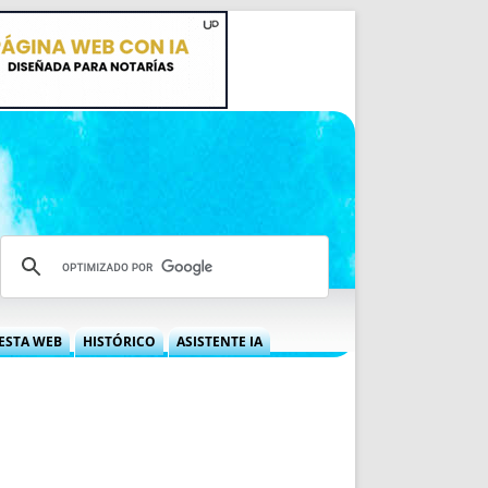
ESTA WEB
HISTÓRICO
ASISTENTE IA
A DGRN
QUÉ OFRECEMOS
 NIF
IDEARIO WEB
 LABORAL
QUIÉNES SOMOS
ÁBILES
HISTORIA