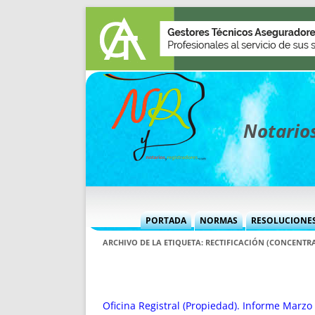
Notarios
PORTADA
NORMAS
RESOLUCIONE
MÁS USADAS (CUADRO)
INFORMES 
ARCHIVO DE LA ETIQUETA:
RECTIFICACIÓN (CONCENTR
INFORMES MENSUALES
VOCES P
MÁS DESTACADAS
VOCES M
TITULARES DESDE 2002
TITULARES
Oficina Registral (Propiedad). Informe Marz