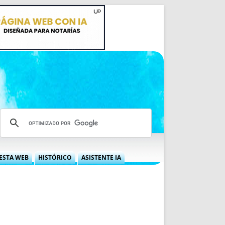
ESTA WEB
HISTÓRICO
ASISTENTE IA
A DGRN
QUÉ OFRECEMOS
 NIF
IDEARIO WEB
 LABORAL
QUIÉNES SOMOS
ÁBILES
HISTORIA