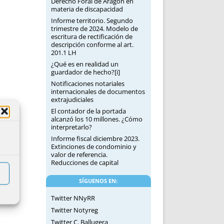
Derecho Foral de Aragón en
materia de discapacidad
Informe territorio. Segundo
trimestre de 2024. Modelo de
escritura de rectificación de
descripción conforme al art.
201.1 LH
¿Qué es en realidad un
guardador de hecho?[i]
Notificaciones notariales
internacionales de documentos
extrajudiciales
El contador de la portada
alcanzó los 10 millones. ¿Cómo
interpretarlo?
Informe fiscal diciembre 2023.
Extinciones de condominio y
valor de referencia.
Reducciones de capital
SÍGUENOS EN:
Twitter NNyRR
Twitter Notyreg
Twitter C. Ballugera