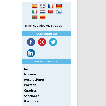
DE INICIO
PREMIO NYR
VORITOS
CONVENCIONES ANUALES
A IRPF
NUEVA ETAPA
AS
POLÍTICA DE PRIVACIDAD
41484 usuarios registrados
IJUELAS
AVISO LEGAL
POTECA
REPORTAR INCIDENCIA
COMPARTIR EN:
PERES
LOGOTIPO
CES
ENTREVISTAS
SONRISA
ENVÍA CORREO
EN ESTA SECCIÓN
CANALES DE VÍDEO
SC
Normas
Resoluciones
Portada
Cuadros
Secciones
Participa