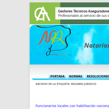
Notarios
PORTADA
NORMAS
RESOLUCIONE
MÁS USADAS (CUADRO)
INFORMES 
ARCHIVO DE LA ETIQUETA:
REGIMEN JURIDICO
INFORMES MENSUALES
VOCES P
MÁS DESTACADAS
VOCES M
TITULARES DESDE 2002
TITULARES
Funcionarios locales con habilitación naciona