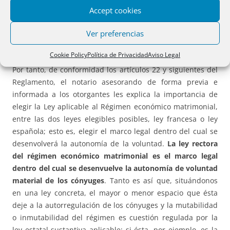
extensivo ámbito material de aplicación: “El ámbito de
Accept cookies
aplicación del presente Reglamento debe incluir todos los
aspectos de Derecho civil de los regímenes económicos
Ver preferencias
matrimoniales…”.
Cookie Policy
Política de Privacidad
Aviso Legal
Por tanto, de conformidad los artículos 22 y siguientes del
Reglamento, el notario asesorando de forma previa e
informada a los otorgantes les explica la importancia de
elegir la Ley aplicable al Régimen económico matrimonial,
entre las dos leyes elegibles posibles, ley francesa o ley
española; esto es, elegir el marco legal dentro del cual se
desenvolverá la autonomía de la voluntad.
La ley rectora
del régimen económico matrimonial es el marco legal
dentro del cual se desenvuelve la autonomía de voluntad
material de los cónyuges
. Tanto es así que, situándonos
en una ley concreta, el mayor o menor espacio que ésta
deje a la autorregulación de los cónyuges y la mutabilidad
o inmutabilidad del régimen es cuestión regulada por la
ley estatal sustantiva aplicable; si ésta, por ejemplo, es la