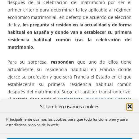
después de la celebración del matrimonio por ser el
primer criterio para determinar la ley aplicable al régimen
económico matrimonial, en defecto de acuerdo de elección
de ley,
les pregunta si residen en la actualidad y de forma
habitual en España y donde van a establecer su primera
residencia habitual común tras la celebración del
matrimonio.
Para su sorpresa,
responden
que uno de ellos tiene
actualmente su residencia habitual en Francia donde
ejerce su profesión y que será Francia el Estado en el que
establecerán su primera residencia habitual común
después del matrimonio. Surge el carácter transfronterizo.
El notario debe abrir el
Reglamento 2016/1103 del Consejo
Sí, también usamos cookies
de 24 de junio de 2016
, por el que se establece una
cooperación reforzada en el ámbito de la competencia, la
Principalmente usamos las cookies para que todo funcione bien y para
ley aplicable, el reconocimiento y la ejecución de
estadísticas propias de la web.
resoluciones en materia de regímenes económicos
matrimoniales; su considerando (18) es indicativo de su