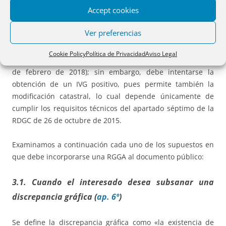
Accept cookies
comunicación establecido en la RDGC de 26 de octubre de
2015.
Ver preferencias
Recordemos, por otra parte, que un IVG negativo no impide
Cookie Policy
Política de Privacidad
Aviso Legal
la inscripción en el Registro de la Propiedad (RDGRN de 6
de febrero de 2018); sin embargo, debe intentarse la
obtención de un IVG positivo, pues permite también la
modificación catastral, lo cual depende únicamente de
cumplir los requisitos técnicos del apartado séptimo de la
RDGC de 26 de octubre de 2015.
Examinamos a continuación cada uno de los supuestos en
que debe incorporarse una RGGA al documento público:
3.1. Cuando el interesado desea subsanar una
discrepancia gráfica (
ap. 6º
)
Se define la discrepancia gráfica como «la existencia de