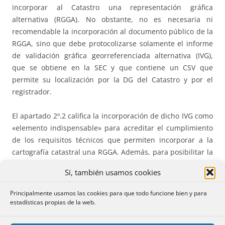
incorporar al Catastro una representación gráfica
alternativa (RGGA). No obstante, no es necesaria ni
recomendable la incorporación al documento público de la
RGGA, sino que debe protocolizarse solamente el informe
de validación gráfica georreferenciada alternativa (IVG),
que se obtiene en la SEC y que contiene un CSV que
permite su localización por la DG del Catastro y por el
registrador.
El apartado 2º.2 califica la incorporación de dicho IVG como
«elemento indispensable» para acreditar el cumplimiento
de los requisitos técnicos que permiten incorporar a la
cartografía catastral una RGGA. Además, para posibilitar la
actualización de la información documental y gráfica en la
Sí, también usamos cookies
base de datos catastral es necesario que el IVG sea
positivo. Finalmente, el apartado 1º.2 dispone que la
Principalmente usamos las cookies para que todo funcione bien y para
comunicación por los notarios al Catastro de la RGGA se
estadísticas propias de la web.
hará mediante la remisión del CSV contenido en el IVG, lo
que simplifica encomiablemente el sistema de