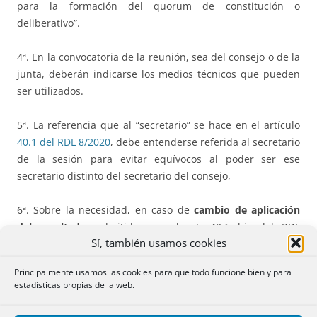
para la formación del quorum de constitución o
deliberativo”.
4ª. En la convocatoria de la reunión, sea del consejo o de la
junta, deberán indicarse los medios técnicos que pueden
ser utilizados.
5ª. La referencia que al “secretario” se hace en el artículo
40.1 del RDL 8/2020
, debe entenderse referida al secretario
de la sesión para evitar equívocos al poder ser ese
secretario distinto del secretario del consejo,
6ª. Sobre la necesidad, en caso de
cambio de aplicación
del resultado
, admitida por el art. 40.6 bis del RDL
Sí, también usamos cookies
11/2020, de acompañar un
escrito del auditor
de cuentas
expresivo de que “no habría modificado su opinión de
Principalmente usamos las cookies para que todo funcione bien y para
auditoría si hubiera conocido en el momento de su firma la
estadísticas propias de la web.
nueva propuesta” se entiende que en puridad no debería
ser necesario dado que el auditor no se tiene que