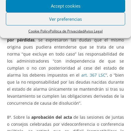
pronunciar “sobre la distribución de dividendo o aplicación
Accept cookies
a reservas, debiéndose limitar a comprobar si las cuentas
Ver preferencias
anuales reflejan la imagen fiel de la empresa o no”.
Cookie Policy
Política de Privacidad
Aviso Legal
7ª. Sobre el art. 40.12 relativo al supuesto de la
disolución
por pérdidas
, se expresaron las dudas que el mismo
origina pues pudiera entenderse que se trata de una
norma “que excluye en todo caso” las responsabilidad de
los administradores “con independencia de que se
cumplan o no con posterioridad al cese del estado de
alarma los deberes impuestos en el
art. 367 LSC
”, o “bien
que la no responsabilidad por las deudas nacidas durante
el estado de alarma únicamente se mantendrán si tras su
levantamiento se cumplen las obligaciones derivadas de la
concurrencia de causa de disolución”.
8ª. Sobre la
aprobación del acta
de las sesiones de juntas
o consejos celebradas por videoconferencia o conferencia