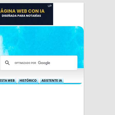
ESTA WEB
HISTÓRICO
ASISTENTE IA
A DGRN
QUÉ OFRECEMOS
 NIF
IDEARIO WEB
 LABORAL
QUIÉNES SOMOS
ÁBILES
HISTORIA