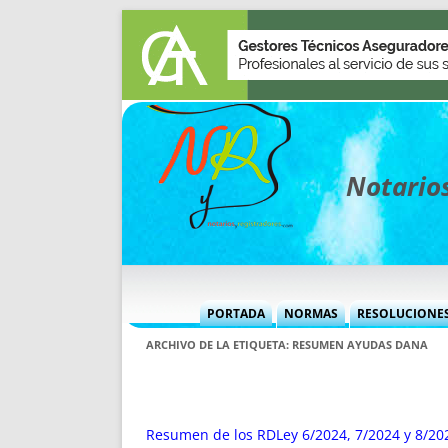
Notarios
PORTADA
NORMAS
RESOLUCIONE
MÁS USADAS (CUADRO)
INFORMES 
ARCHIVO DE LA ETIQUETA:
RESUMEN AYUDAS DANA
INFORMES MENSUALES
VOCES P
MÁS DESTACADAS
VOCES M
TITULARES DESDE 2002
TITULARES
Resumen de los RDLey 6/2024, 7/2024 y 8/2