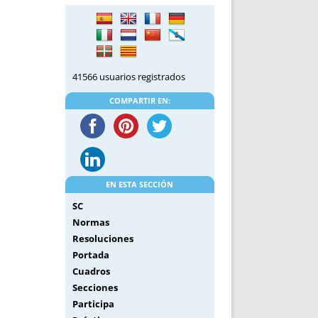
DE INICIO
PREMIO NYR
VORITOS
CONVENCIONES ANUALES
A IRPF
NUEVA ETAPA
AS
POLÍTICA DE PRIVACIDAD
41566 usuarios registrados
IJUELAS
AVISO LEGAL
POTECA
REPORTAR INCIDENCIA
COMPARTIR EN:
PERES
LOGOTIPO
CES
ENTREVISTAS
SONRISA
ENVÍA CORREO
EN ESTA SECCIÓN
CANALES DE VÍDEO
SC
Normas
Resoluciones
Portada
Cuadros
Secciones
Participa