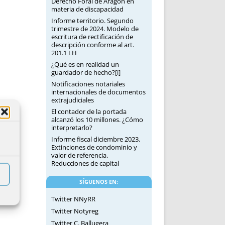
Derecho Foral de Aragón en
materia de discapacidad
Informe territorio. Segundo
trimestre de 2024. Modelo de
escritura de rectificación de
descripción conforme al art.
201.1 LH
¿Qué es en realidad un
guardador de hecho?[i]
Notificaciones notariales
internacionales de documentos
extrajudiciales
El contador de la portada
alcanzó los 10 millones. ¿Cómo
interpretarlo?
Informe fiscal diciembre 2023.
Extinciones de condominio y
valor de referencia.
Reducciones de capital
SÍGUENOS EN:
Twitter NNyRR
Twitter Notyreg
Twitter C. Ballugera