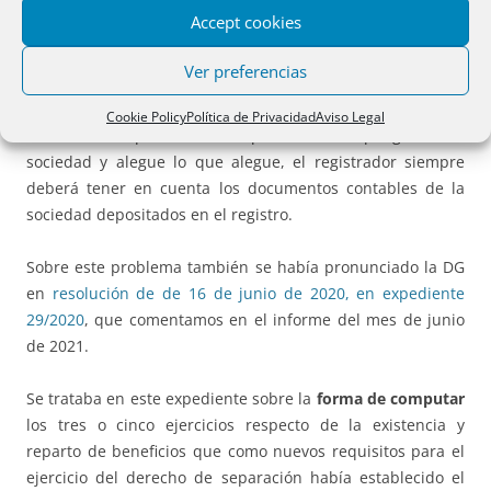
las alegaciones de las partes.
Accept cookies
Ello es importante pues supone prescindir de las
Ver preferencias
alegaciones de la sociedad, si de los depósitos de cuentas
resulta algo distinto, y también supone la necesidad
Cookie Policy
Política de Privacidad
Aviso Legal
ineludible de que, en estos expedientes, se oponga o no la
sociedad y alegue lo que alegue, el registrador siempre
deberá tener en cuenta los documentos contables de la
sociedad depositados en el registro.
Sobre este problema también se había pronunciado la DG
en
resolución de de 16 de junio de 2020, en expediente
29/2020
, que comentamos en el informe del mes de junio
de 2021.
Se trataba en este expediente sobre la
forma de computar
los tres o cinco ejercicios respecto de la existencia y
reparto de beneficios que como nuevos requisitos para el
ejercicio del derecho de separación había establecido el