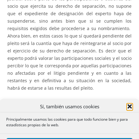
socio que ejercita su derecho de separación, no supone
que el expediente de designación del experto haya de
suspenderse, sino antes bien que si se cumplen los
requisitos exigidos debe procederse a su nombramiento.
Ahora bien, en estos casos lo que sí quedará pendiente del
pleito será la cuantía que haya de reintegrarse al socio por
el ejercicio de su derecho de separación. Es decir que el
experto podrá valorar las participaciones sociales y el socio
percibir lo que le corresponda por aquellas participaciones
no afectadas por el litigio pendiente y en cuanto a las
restantes y en definitiva a su situación en la sociedad,
habrá de estarse a las resultas del pleito.
También queda claro en este expediente, que, para
Sí, también usamos cookies
apreciar el cumplimiento de los dos nuevos
requisitos
temporales
en cuanto a la existencia y reparto de
Principalmente usamos las cookies para que todo funcione bien y para
estadísticas propias de la web.
beneficios, habrá de estar
con preferencia
al contenido del
Registro, reflejado en los depósitos de cuentas, antes que a