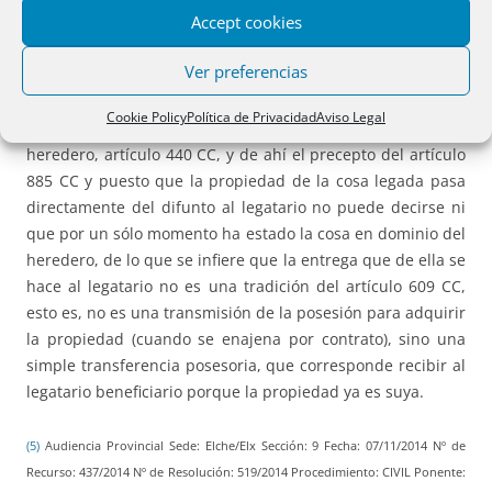
Accept cookies
legatario tenga derecho al legado desde el momento de la
muerte del testador y adquiera desde ese mismo momento
Ver preferencias
la propiedad de la cosa legada cuando es específica,
determinada y propia del testador, conforme al artículo
Cookie Policy
Política de Privacidad
Aviso Legal
882 del CC, le falta la posesión transmitida de derecho al
heredero, artículo 440 CC, y de ahí el precepto del artículo
885 CC y puesto que la propiedad de la cosa legada pasa
directamente del difunto al legatario no puede decirse ni
que por un sólo momento ha estado la cosa en dominio del
heredero, de lo que se infiere que la entrega que de ella se
hace al legatario no es una tradición del artículo 609 CC,
esto es, no es una transmisión de la posesión para adquirir
la propiedad (cuando se enajena por contrato), sino una
simple transferencia posesoria, que corresponde recibir al
legatario beneficiario porque la propiedad ya es suya.
(5)
Audiencia Provincial Sede: Elche/Elx Sección: 9 Fecha: 07/11/2014 Nº de
Recurso: 437/2014 Nº de Resolución: 519/2014 Procedimiento: CIVIL Ponente: