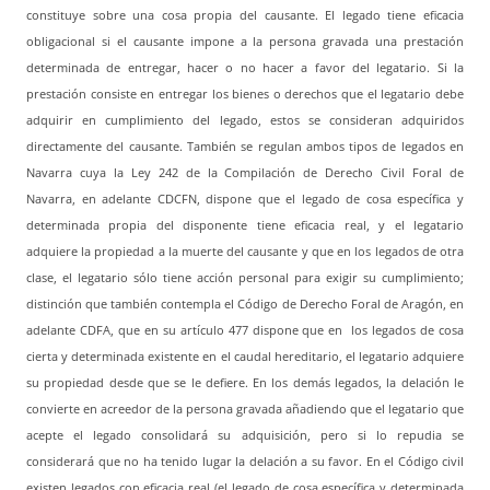
constituye sobre una cosa propia del causante. El legado tiene eficacia
obligacional si el causante impone a la persona gravada una prestación
determinada de entregar, hacer o no hacer a favor del legatario. Si la
prestación consiste en entregar los bienes o derechos que el legatario debe
adquirir en cumplimiento del legado, estos se consideran adquiridos
directamente del causante. También se regulan ambos tipos de legados en
Navarra cuya la Ley 242 de la Compilación de Derecho Civil Foral de
Navarra, en adelante CDCFN, dispone que el legado de cosa específica y
determinada propia del disponente tiene eficacia real, y el legatario
adquiere la propiedad a la muerte del causante y que en los legados de otra
clase, el legatario sólo tiene acción personal para exigir su cumplimiento;
distinción que también contempla el Código de Derecho Foral de Aragón, en
adelante CDFA, que en su artículo 477 dispone que en los legados de cosa
cierta y determinada existente en el caudal hereditario, el legatario adquiere
su propiedad desde que se le defiere. En los demás legados, la delación le
convierte en acreedor de la persona gravada añadiendo que el legatario que
acepte el legado consolidará su adquisición, pero si lo repudia se
considerará que no ha tenido lugar la delación a su favor. En el Código civil
existen legados con eficacia real (el legado de cosa específica y determinada