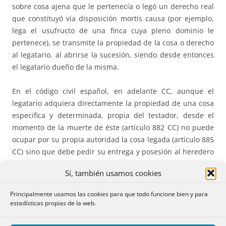
sobre cosa ajena que le pertenecía o legó un derecho real
que constituyó vía disposición mortis causa (por ejemplo,
lega el usufructo de una finca cuya pleno dominio le
pertenece), se transmite la propiedad de la cosa o derecho
al legatario, al abrirse la sucesión, siendo desde entonces
el legatario dueño de la misma.
En el código civil español, en adelante CC, aunque el
legatario adquiera directamente la propiedad de una cosa
especifica y determinada, propia del testador, desde el
momento de la muerte de éste (artículo 882 CC) no puede
ocupar por su propia autoridad la cosa legada (artículo 885
CC) sino que debe pedir su entrega y posesión al heredero
o albacea facultado para su entrega, esto es, el legatario
Sí, también usamos cookies
pide la posesión al heredero (artículo 440CC) de lo que es
ya suyo. Nuestra Jurisprudencia (SAP de Alicante de 7 de
Principalmente usamos las cookies para que todo funcione bien y para
noviembre de 2014
(5)
que hace un compendio de la
estadísticas propias de la web.
doctrina jurisprudencial en esta materia, citando, entre
otras, la STS de 3 de junio de 1947) señala que aunque el