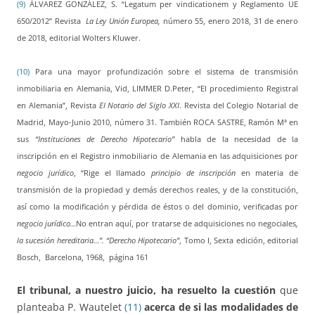
(9)
ÁLVAREZ GONZÁLEZ, S. “Legatum per vindicationem y Reglamento UE
650/2012” Revista
La Ley Unión
Europea,
número 55, enero 2018, 31 de enero
de 2018, editorial Wolters Kluwer.
(10)
Para una mayor profundización sobre el sistema de transmisión
inmobiliaria en Alemania, Vid, LIMMER D.Peter, “El procedimiento Registral
en Alemania”, Revista
El Notario del Siglo XXI
. Revista del Colegio Notarial de
Madrid, Mayo-Junio 2010, número 31. También ROCA SASTRE, Ramón Mª en
sus
“Instituciones de Derecho Hipotecario”
habla de la necesidad de la
inscripción en el Registro inmobiliario de Alemania en las adquisiciones por
negocio jurídico
, “Rige el llamado
principio de inscripción
en materia de
transmisión de la propiedad y demás derechos reales, y de la constitución,
así como la modificación y pérdida de éstos o del dominio, verificadas por
negocio jurídico…
No entran aquí, por tratarse de adquisiciones no negociales
,
la sucesión
hereditaria…”. “Derecho Hipotecario”
, Tomo I, Sexta edición, editorial
Bosch, Barcelona, 1968, página 161
El tribunal, a nuestro juicio, ha resuelto la cuestión
que
planteaba P. Wautelet
(11)
acerca de si las modalidades de