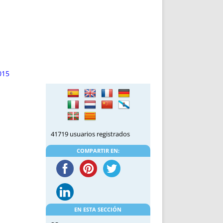
DE INICIO
PREMIO NYR
VORITOS
CONVENCIONES ANUALES
A IRPF
NUEVA ETAPA
AS
POLÍTICA DE PRIVACIDAD
IJUELAS
AVISO LEGAL
POTECA
REPORTAR INCIDENCIA
015
PERES
LOGOTIPO
CES
ENTREVISTAS
SONRISA
ENVÍA CORREO
41719 usuarios registrados
CANALES DE VÍDEO
COMPARTIR EN:
EN ESTA SECCIÓN