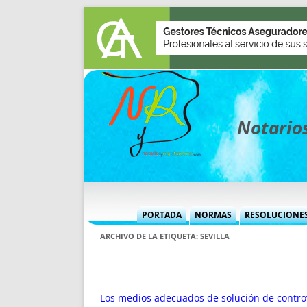
Notarios
PORTADA
NORMAS
RESOLUCIONE
MÁS USADAS (CUADRO)
INFORMES 
ARCHIVO DE LA ETIQUETA:
SEVILLA
INFORMES MENSUALES
VOCES P
MÁS DESTACADAS
VOCES M
TITULARES DESDE 2002
TITULARES
Los medios adecuados de solución de controve