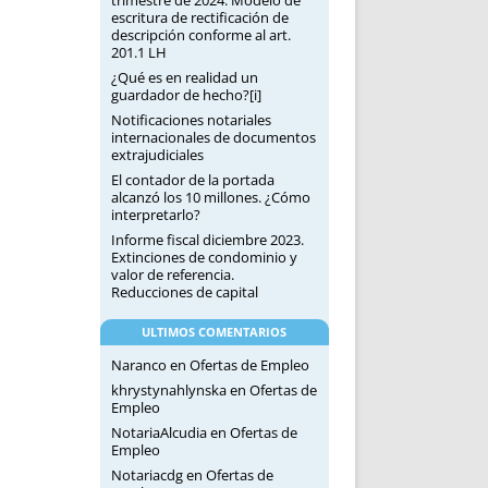
trimestre de 2024. Modelo de
escritura de rectificación de
descripción conforme al art.
201.1 LH
¿Qué es en realidad un
guardador de hecho?[i]
Notificaciones notariales
internacionales de documentos
extrajudiciales
El contador de la portada
alcanzó los 10 millones. ¿Cómo
interpretarlo?
Informe fiscal diciembre 2023.
Extinciones de condominio y
valor de referencia.
Reducciones de capital
ULTIMOS COMENTARIOS
Naranco
en
Ofertas de Empleo
khrystynahlynska
en
Ofertas de
Empleo
NotariaAlcudia
en
Ofertas de
Empleo
Notariacdg
en
Ofertas de