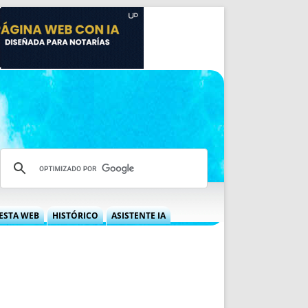
ESTA WEB
HISTÓRICO
ASISTENTE IA
A DGRN
QUÉ OFRECEMOS
 NIF
IDEARIO WEB
 LABORAL
QUIÉNES SOMOS
ÁBILES
HISTORIA