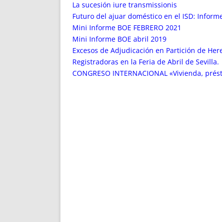
ENRIQUECIDAS
TITULARES 
La sucesión iure transmissionis
NO DESESPERES
CAT
Futuro del ajuar doméstico en el ISD: Inform
Mini Informe BOE FEBRERO 2021
A MANO
SUCESIONES 
Mini Informe BOE abril 2019
FUTURAS NORMAS
GEORREFE
Excesos de Adjudicación en Partición de Here
ALQUILE
Registradoras en la Feria de Abril de Sevilla.
TRI
CONGRESO INTERNACIONAL «Vivienda, préstamo
LH Y C
¿SABIA
FRANCI
BÚSQUED