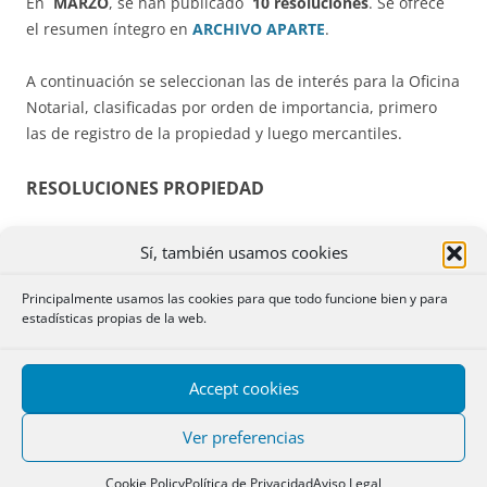
En
MARZO
, se han publicado
10 resoluciones
. Se ofrece
el resumen íntegro en
ARCHIVO APARTE
.
A continuación se seleccionan las de interés para la Oficina
Notarial, clasificadas por orden de importancia, primero
las de registro de la propiedad y luego mercantiles.
RESOLUCIONES PROPIEDAD
84.*** HERENCIA. DIVISIÓN MATERIAL. INSCRIPCIÓN DE
Sí, también usamos cookies
REPRESENTACIÓN GRÁFICA. DESPLAZAMIENTO.
Aun
constando ya inscrita una segregación conforme a una
Principalmente usamos las cookies para que todo funcione bien y para
estadísticas propias de la web.
licencia o autorización administrativa concedida, no puede
negarse la posibilidad de rectificar con posterioridad la
descripción de las fincas resultantes, sin necesidad de
Accept cookies
nueva licencia o autorización, siempre y cuando se
cumplan los requisitos y procedimientos contemplados
Ver preferencias
para ello en la Ley Hipotecaria y, ante todo, siempre que
las rectificaciones pretendidas no impliquen una nueva
Cookie Policy
Política de Privacidad
Aviso Legal