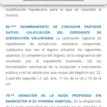
reordenación de terrenos diferente a la resultante de la
modificación hipotecaria para la que se concedió la
licencia.
86.*** NOMBRAMIENTO DE CONTADOR PARTIDOR
DATIVO. CALIFICACIÓN DEL EXPEDIENTE DE
JURISDICCIÓN VOLUNTARIA.
La calificación registral de
expedientes de jurisdicción voluntaria comprende,
cualquiera que sea el órgano actuante, los siguientes
aspectos: (i) competencia del órgano, (ii) la congruencia del
resultado con el expediente tramitado, (iii) las
formalidades extrínsecas de la resolución o instrumento
público y (iv) los obstáculos que surjan del Registro (art. 22.
2 párrafo segundo, i.f. LJV, arts.
17 bis
de la LN
y 18
de la
LH.
79.** DONACIÓN DE LA NUDA PROPIEDAD SIN
MANIFESTAR SI ES VIVIENDA HABITUAL.
En la disposición
de la nuda propiedad de una vivienda no es aplicable el