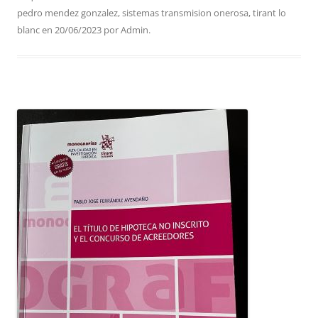
pedro mendez gonzalez
,
sistemas transmision onerosa
,
tirant lo
blanc
en
20/06/2023
por
Admin
.