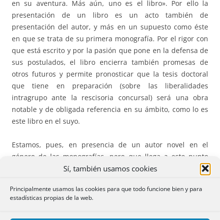
en su aventura. Más aún, uno es el libro». Por ello la
presentación de un libro es un acto también de
presentación del autor, y más en un supuesto como éste
en que se trata de su primera monografía. Por el rigor con
que está escrito y por la pasión que pone en la defensa de
sus postulados, el libro encierra también promesas de
otros futuros y permite pronosticar que la tesis doctoral
que tiene en preparación (sobre las liberalidades
intragrupo ante la rescisoria concursal) será una obra
notable y de obligada referencia en su ámbito, como lo es
este libro en el suyo.
Estamos, pues, en presencia de un autor novel en el
género de las monografías, pero que llega a este punto
Sí, también usamos cookies
iniciático de su carrera como publicista jurídico en plena
madurez intelectual, jurídica y profesional. Pablo tiene ya a
Principalmente usamos las cookies para que todo funcione bien y para
sus espaldas una dilatada carrera profesional como
estadísticas propias de la web.
abogado y economista, que ha desarrollado tanto en
despachos nacionales como internacionales,