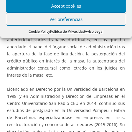
especialmente en el campo del Derecho concursal. Se
Accept cookies
trata, pues, de una materia que conoce bien no sólo en el
plano teórico y académico, sino también en el práctico a
Ver preferencias
través de su intensa actividad como administrador
Cookie Policy
Política de Privacidad
Aviso Legal
concursal, y sobre la que ya había publicado con
anterioridad varios trabajos doctrinales, en los que ha
abordado el papel del órgano social de administración tras
la apertura de la fase de liquidación, la postergación del
crédito público en interés de la masa, la autoentrada del
administrador concursal como letrado en los juicios en
interés de la masa, etc.
Licenciado en Derecho por la Universidad de Barcelona en
1998, y en Administración y Dirección de Empresas en el
Centro Universitario San Pablo-CEU en 2014, continuó sus
estudios de postgrado en la Universidad Pompeu i Fabra
de Barcelona, especializándose en empresas en crisis,
reestructuración y concurso de acreedores (2015-2016). Su
vinculación universitaria se prolongó como docente a