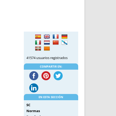
DE INICIO
PREMIO NYR
VORITOS
CONVENCIONES ANUALES
A IRPF
NUEVA ETAPA
AS
POLÍTICA DE PRIVACIDAD
IJUELAS
AVISO LEGAL
POTECA
REPORTAR INCIDENCIA
PERES
LOGOTIPO
CES
ENTREVISTAS
SONRISA
41574 usuarios registrados
ENVÍA CORREO
COMPARTIR EN:
CANALES DE VÍDEO
EN ESTA SECCIÓN
SC
Normas