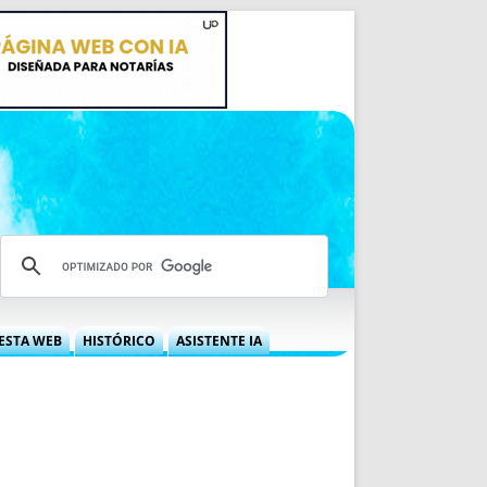
ESTA WEB
HISTÓRICO
ASISTENTE IA
A DGRN
QUÉ OFRECEMOS
 NIF
IDEARIO WEB
 LABORAL
QUIÉNES SOMOS
ÁBILES
HISTORIA