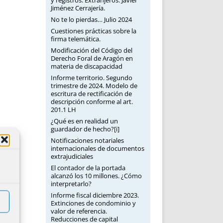
y registros: Extranjeros. Javier
Jiménez Cerrajería.
No te lo pierdas… Julio 2024
Cuestiones prácticas sobre la
firma telemática.
Modificación del Código del
Derecho Foral de Aragón en
materia de discapacidad
Informe territorio. Segundo
trimestre de 2024. Modelo de
escritura de rectificación de
descripción conforme al art.
201.1 LH
¿Qué es en realidad un
guardador de hecho?[i]
Notificaciones notariales
internacionales de documentos
extrajudiciales
El contador de la portada
alcanzó los 10 millones. ¿Cómo
interpretarlo?
Informe fiscal diciembre 2023.
Extinciones de condominio y
valor de referencia.
Reducciones de capital