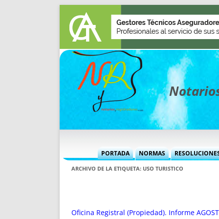
Notarios
PORTADA
NORMAS
RESOLUCIONE
MÁS USADAS (CUADRO)
INFORMES 
ARCHIVO DE LA ETIQUETA:
USO TURISTICO
INFORMES MENSUALES
VOCES P
MÁS DESTACADAS
VOCES M
TITULARES DESDE 2002
TITULARES
Oficina Registral (Propiedad). Informe AGOS