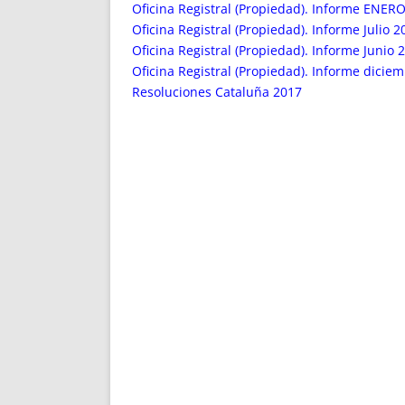
ENRIQUECIDAS
TITULARES 
Oficina Registral (Propiedad). Informe ENERO
NO DESESPERES
CAT
Oficina Registral (Propiedad). Informe Julio 
Oficina Registral (Propiedad). Informe Junio 
A MANO
SUCESIONES 
Oficina Registral (Propiedad). Informe dicie
FUTURAS NORMAS
GEORREFE
Resoluciones Cataluña 2017
ALQUILE
TRI
LH Y C
¿SABIA
FRANCI
BÚSQUED