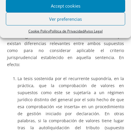
«iniciado mediante declaración» en el que ha sido
Accept cookies
necesario – como la normativa aplicable autoriza-
«practicar comprobación de valores».
Ver preferencias
En contra del criterio expresado por el abogado del Estado
Cookie Policy
Política de Privacidad
Aviso Legal
en su segundo motivo de casación, no entendemos que
existan diferencias relevantes entre ambos supuestos
como para no considerar aplicable el criterio
jurisprudencial establecido en aquella sentencia. En
efecto:
La tesis sostenida por el recurrente supondría, en la
práctica, que la comprobación de valores en
supuestos como este se sujetaría a un régimen
jurídico distinto del general por el solo hecho de que
esa comprobación «se inserta» en un procedimiento
de gestión iniciado por declaración. En otras
palabras, si la comprobación de valores tiene lugar
tras la autoliquidación del tributo (supuesto