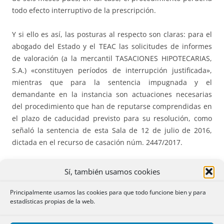
todo efecto interruptivo de la prescripción.
Y si ello es así, las posturas al respecto son claras: para el
abogado del Estado y el TEAC las solicitudes de informes
de valoración (a la mercantil TASACIONES HIPOTECARIAS,
S.A.) «constituyen períodos de interrupción justificada»,
mientras que para la sentencia impugnada y el
demandante en la instancia son actuaciones necesarias
del procedimiento que han de reputarse comprendidas en
el plazo de caducidad previsto para su resolución, como
señaló la sentencia de esta Sala de 12 de julio de 2016,
dictada en el recurso de casación núm. 2447/2017.
Ciertamente, el procedimiento de gestión concernido en
Sí, también usamos cookies
aquel proceso era el estricto de comprobación de valores
(cuyo objeto -como recuerda la Sala- es precisamente el
Principalmente usamos las cookies para que todo funcione bien y para
estadísticas propias de la web.
que se encarga a los servicios de valoración), mientras que
el que ahora nos ocupa es un procedimiento de gestión