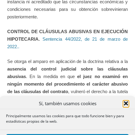
instancia ni acreditado que las circunstancias económicas y
condiciones necesarias para su obtención sobrevinieran
posteriormente.
CONTROL DE CLÁUSULAS ABUSIVAS EN EJECUCIÓN
HIPOTECARIA.
Sentencia 44/2022, de 21 de marzo de
2022..
Se otorga el amparo en aplicación de la doctrina relativa a la
ausencia del control judicial sobre las cláusulas
abusivas
. En la medida en que
el juez no examinó en
ningún momento del procedimiento el carácter abusivo
de las cláusulas del contrato
, vulneró el derecho a la tutela
judicial efectiva de los recurrentes.
Sí, también usamos cookies
SECCIÓN II
Principalmente usamos las cookies para que todo funcione bien y para
estadísticas propias de la web.
Se publica el Resultado del
Concurso de Registros nº