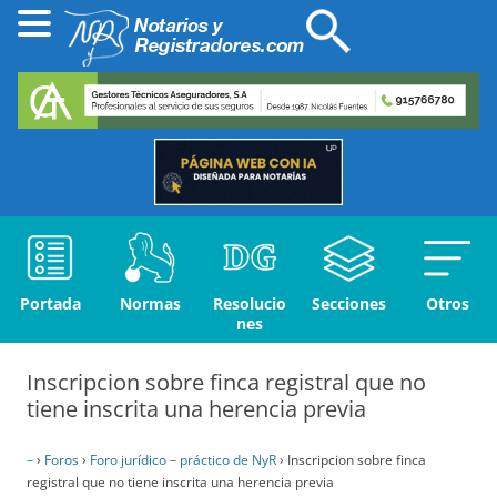
Portada
Normas
Resolucio
Secciones
Otros
nes
Inscripcion sobre finca registral que no
tiene inscrita una herencia previa
–
›
Foros
›
Foro jurídico – práctico de NyR
›
Inscripcion sobre finca
registral que no tiene inscrita una herencia previa