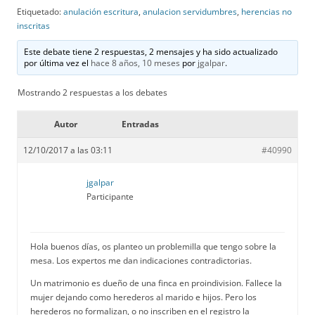
Etiquetado:
anulación escritura
,
anulacion servidumbres
,
herencias no
inscritas
Este debate tiene 2 respuestas, 2 mensajes y ha sido actualizado
por última vez el
hace 8 años, 10 meses
por
jgalpar
.
Mostrando 2 respuestas a los debates
Autor
Entradas
12/10/2017 a las 03:11
#40990
jgalpar
Participante
Hola buenos días, os planteo un problemilla que tengo sobre la
mesa. Los expertos me dan indicaciones contradictorias.
Un matrimonio es dueño de una finca en proindivision. Fallece la
mujer dejando como herederos al marido e hijos. Pero los
herederos no formalizan, o no inscriben en el registro la