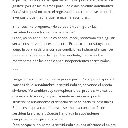
el problema de no saber qué hacer con el precio y el reparto de
gastos: ¿Serían los mismos para uno o dos o veinte dominantes?
Quizá sí o quizá no, pero el registrador no creo que se lo puede
inventar… igual habría que rehacer la escritura…
Entonces, me pregunto, ¿No se podrán configurar las
servidumbres de forma independiente?
O sea, ya no sería una única servidumbre, redactada en singular,
serían dos servidumbres, en plural. Primero se constituye una,
luego la otra, cada una con sus condiciones independientes. De
modo que si una de ellas quedase anulada, la otra podría
mantenerse con las condiciones independientes escrituradas.
***
Luego la escritura tiene una segunda parte, Y es que, después de
constituida la servidumbre, o servidumbres, se vende el predio
sirviente. (Yo también soy copropietario del predio sirviente, así
que en cierto modo, lo que pretendo es vender el predio
sirviente reservándome el derecho de paso hacia mi otra finca).
Entonces, aquí la cuestión es: si se anula la constitución de
servidumbre previa, ¿Quedará anulada la subsiguiente
compraventa del predio sirviente?
Digo porque al anularse la servidumbre queda afectado el objeto