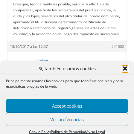
Creo que, teóricamente es posible, pero para ello: Han de
comparecer, aparte de los propietarios del predio sirviente, la
viuda y los hijos, herederos del otro titular del predio dominante,
aportando el título sucesorio (testamento, certificado de
defunción y certificado del registro general de actos de última
voluntad) y la acreditación del pago del impuesto de sucesiones.
13/10/2017 a las 12:57
#41002
jgalpar
Participante
Sí, también usamos cookies
Principalmente usamos las cookies para que todo funcione bien y para
estadísticas propias de la web.
Muchas gracias por la respuesta.
Me temo que el impuesto de sucesiones no está al día, me
supongo que, precisamente, esa es la razón de que no se haya
Accept cookies
inscrito la partición particular de herencia.
Vamos a dejarlo como que hay un riesgo fundado de que el
Ver preferencias
registrador decida rechazar la inscripción. O a la inversa, una
posibilidad de que la acepte.
Cookie Policy
Política de Privacidad
Aviso Legal